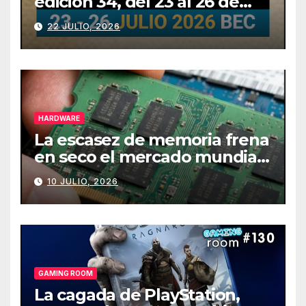
edición 34, del 23 al 26 de
julio
22 JULIO, 2026
HARDWARE
La escasez de memoria frena
en seco el mercado mundial
de PCs
10 JULIO, 2026
GAMING ROOM
La cagada de PlayStation,