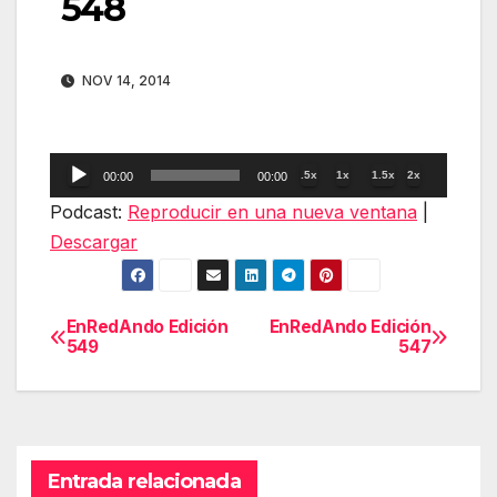
548
NOV 14, 2014
Reproductor
.5x
1x
1.5x
2x
00:00
00:00
de
Podcast:
Reproducir en una nueva ventana
|
audio
Descargar
EnRedAndo Edición
EnRedAndo Edición
Navegación
549
547
de
entradas
Entrada relacionada