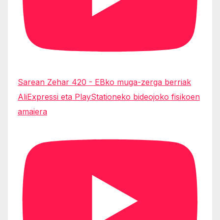
Sarean Zehar 420 - EBko muga-zerga berriak
AliExpressi eta PlayStationeko bideojoko fisikoen
amaiera