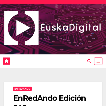
Saltar
al
contenido
ENREDANDO
EnRedAndo Edición