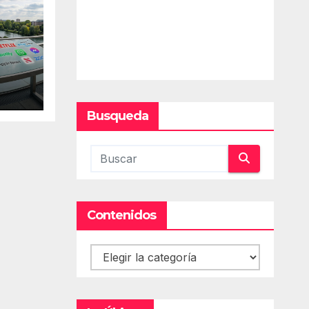
Busqueda
Contenidos
Contenidos