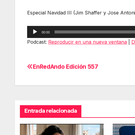
Especial Navidad III (Jim Shaffer y Jose Anton
Reproductor
00:00
de
Podcast:
Reproducir en una nueva ventana
|
D
audio
EnRedAndo Edición 557
Navegación
de
entradas
Entrada relacionada