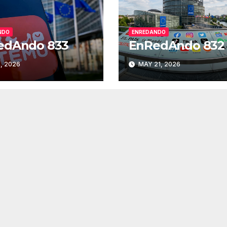
NDO
ENREDANDO
edAndo 833
EnRedAndo 832
, 2026
MAY 21, 2026