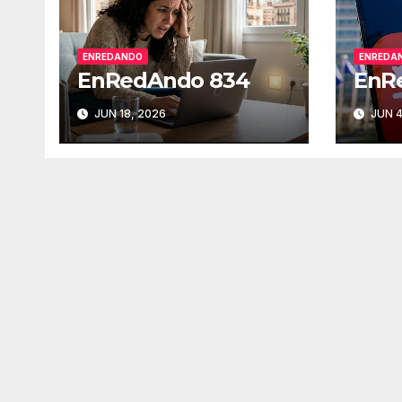
ENREDANDO
ENREDA
EnRedAndo 834
EnR
JUN 18, 2026
JUN 4