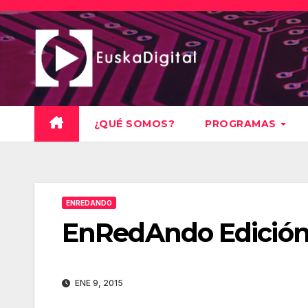
Saltar
al
contenido
¿QUÉ SOMOS?
PROGRAMAS
ENREDANDO
EnRedAndo Edición
ENE 9, 2015