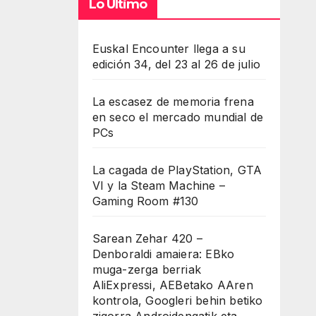
Lo Último
Euskal Encounter llega a su
edición 34, del 23 al 26 de julio
La escasez de memoria frena
en seco el mercado mundial de
PCs
La cagada de PlayStation, GTA
VI y la Steam Machine –
Gaming Room #130
Sarean Zehar 420 –
Denboraldi amaiera: EBko
muga-zerga berriak
AliExpressi, AEBetako AAren
kontrola, Googleri behin betiko
zigorra Androidengatik eta