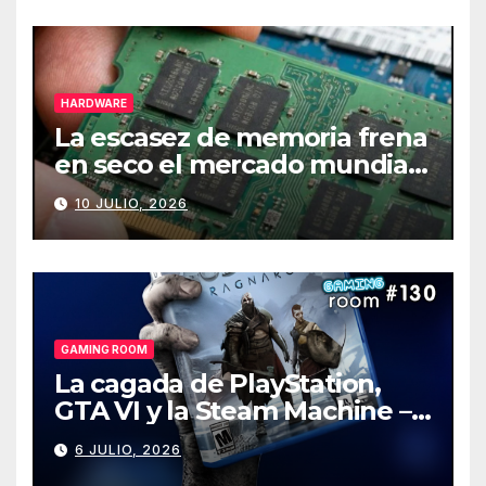
HARDWARE
La escasez de memoria frena
en seco el mercado mundial
de PCs
10 JULIO, 2026
GAMING ROOM
La cagada de PlayStation,
GTA VI y la Steam Machine –
Gaming Room #130
6 JULIO, 2026