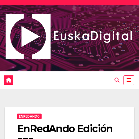
Saltar
al
contenido
ENREDANDO
EnRedAndo Edición