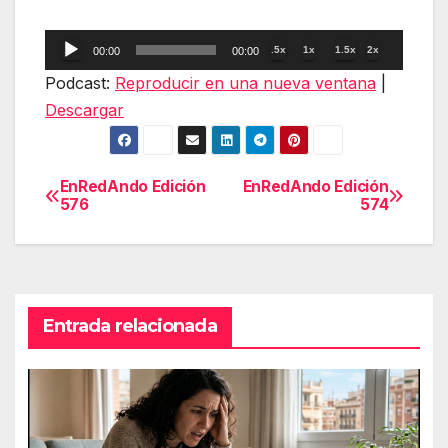
Reproductor
.5x
1x
1.5x
2x
00:00
00:00
de
Podcast:
Reproducir en una nueva ventana
|
audio
Descargar
EnRedAndo Edición
EnRedAndo Edición
Navegación
576
574
de
entradas
Entrada relacionada