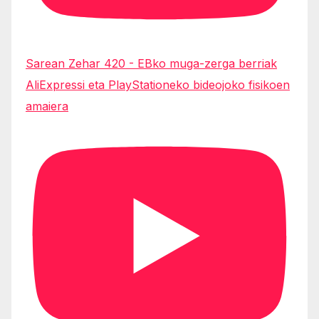
Sarean Zehar 420 - EBko muga-zerga berriak
AliExpressi eta PlayStationeko bideojoko fisikoen
amaiera