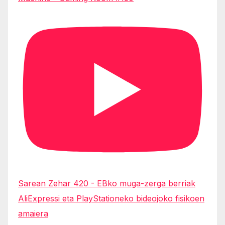
Sarean Zehar 420 - EBko muga-zerga berriak
AliExpressi eta PlayStationeko bideojoko fisikoen
amaiera