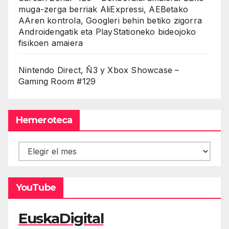
muga-zerga berriak AliExpressi, AEBetako
AAren kontrola, Googleri behin betiko zigorra
Androidengatik eta PlayStationeko bideojoko
fisikoen amaiera
Nintendo Direct, Ñ3 y Xbox Showcase –
Gaming Room #129
Hemeroteca
Hemeroteca
YouTube
EuskaDigital