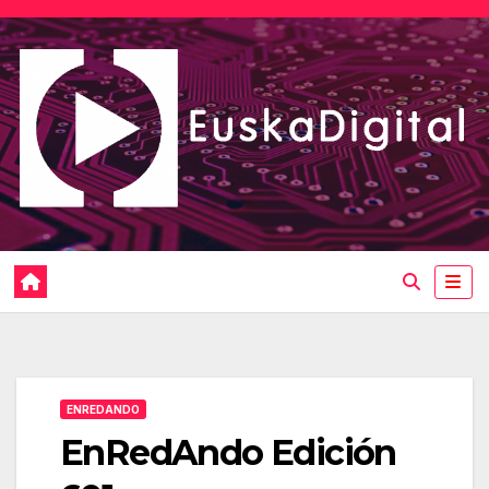
Saltar
al
contenido
ENREDANDO
EnRedAndo Edición