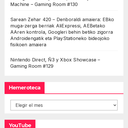
Machine – Gaming Room #130
Sarean Zehar 420 – Denboraldi amaiera: EBko
muga-zerga berriak AliExpressi, AEBetako
AAren kontrola, Googleri behin betiko zigorra
Androidengatik eta PlayStationeko bideojoko
fisikoen amaiera
Nintendo Direct, Ñ3 y Xbox Showcase –
Gaming Room #129
Hemeroteca
Hemeroteca
YouTube