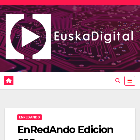
Saltar
al
contenido
ENREDANDO
EnRedAndo Edicion