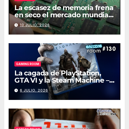
La escasez de memoria frena
en seco el mercado mundial
de PCs
10 JULIO, 2026
GAMING ROOM
La cagada de PlayStation,
GTA VI y la Steam Machine –
Gaming Room #130
6 JULIO, 2026