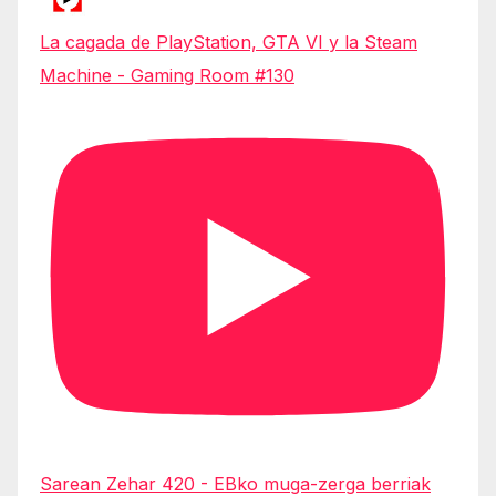
La cagada de PlayStation, GTA VI y la Steam
Machine - Gaming Room #130
Sarean Zehar 420 - EBko muga-zerga berriak