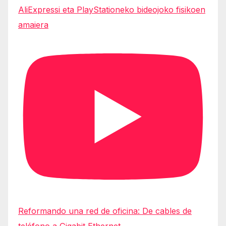
AliExpressi eta PlayStationeko bideojoko fisikoen
amaiera
Reformando una red de oficina: De cables de