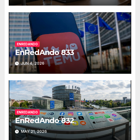
ENREDANDO
EnRedAndo 833
JUN 4, 2026
ENREDANDO
EnRedAndo 832
MAY 21, 2026