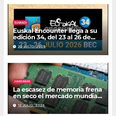
EUSKADI
Euskal Encounter llega a su
edición 34, del 23 al 26 de
julio
22 JULIO, 2026
HARDWARE
La escasez de memoria frena
en seco el mercado mundial
de PCs
10 JULIO, 2026