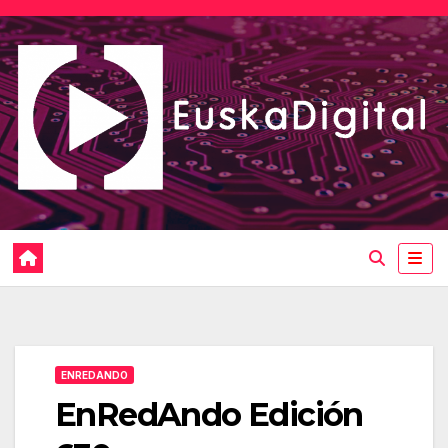
Saltar
al
contenido
ENREDANDO
EnRedAndo Edición