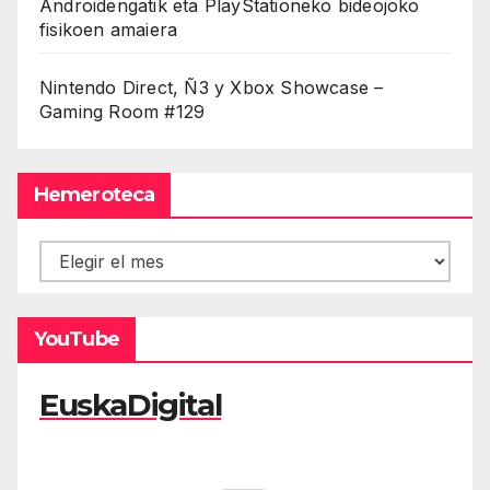
Androidengatik eta PlayStationeko bideojoko
fisikoen amaiera
Nintendo Direct, Ñ3 y Xbox Showcase –
Gaming Room #129
Hemeroteca
Hemeroteca
YouTube
EuskaDigital