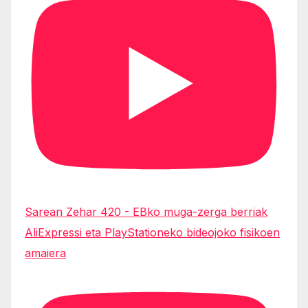
Sarean Zehar 420 - EBko muga-zerga berriak
AliExpressi eta PlayStationeko bideojoko fisikoen
amaiera