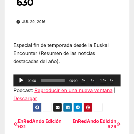
630
JUL 29, 2016
Especial fin de temporada desde la Euskal
Encounter (Resumen de las noticias
destacadas del año).
Reproductor
.5x
1x
1.5x
2x
00:00
00:00
de
Podcast:
Reproducir en una nueva ventana
|
audio
Descargar
EnRedAndo Edición
EnRedAndo Edición
Navegación
631
629