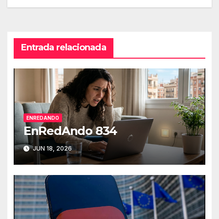
de
entradas
Entrada relacionada
ENREDANDO
EnRedAndo 834
JUN 18, 2026