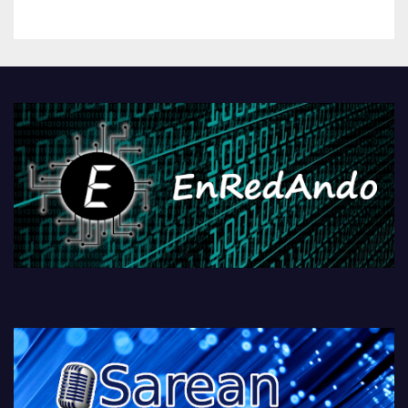
kontrola, Googleri behin
betiko zigorra
Androidengatik eta
PlayStationeko bideojoko
fisikoen amaiera