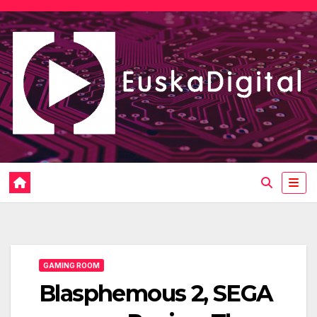
Saltar
al
contenido
GAMING ROOM
Blasphemous 2, SEGA