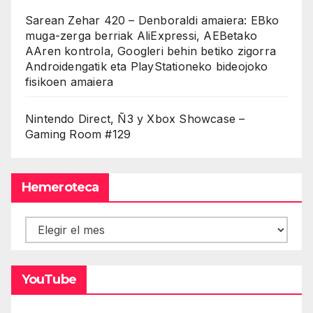
Sarean Zehar 420 – Denboraldi amaiera: EBko
muga-zerga berriak AliExpressi, AEBetako
AAren kontrola, Googleri behin betiko zigorra
Androidengatik eta PlayStationeko bideojoko
fisikoen amaiera
Nintendo Direct, Ñ3 y Xbox Showcase –
Gaming Room #129
Hemeroteca
Hemeroteca
YouTube