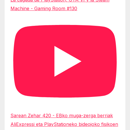
Machine - Gaming Room #130
Sarean Zehar 420 - EBko muga-zerga berriak
AliExpressi eta PlayStationeko bideojoko fisikoen