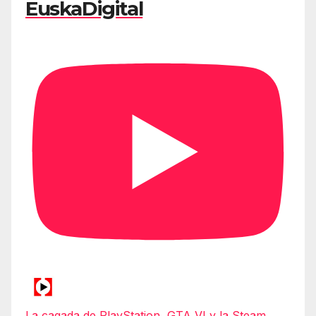
EuskaDigital
La cagada de PlayStation, GTA VI y la Steam