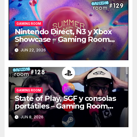
GAMING ROOM
Nintendo Direct, Ñ3 y Xbox
Showcase – Gaming Room
#129
JUN 22, 2026
GAMING ROOM
State of Play, SGF y consolas
portátiles – Gaming Room
#128
JUN 8, 2026