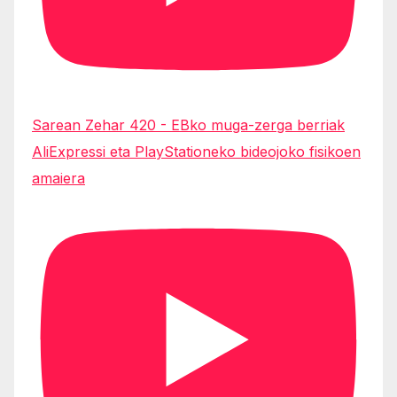
Sarean Zehar 420 - EBko muga-zerga berriak
AliExpressi eta PlayStationeko bideojoko fisikoen
amaiera