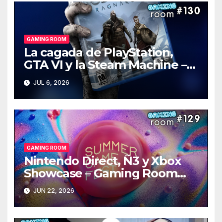
GAMING ROOM
La cagada de PlayStation,
GTA VI y la Steam Machine –
Gaming Room #130
JUL 6, 2026
GAMING ROOM
Nintendo Direct, Ñ3 y Xbox
Showcase – Gaming Room
#129
JUN 22, 2026