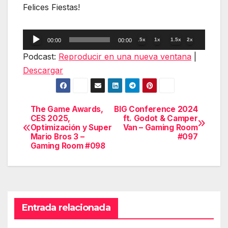
Felices Fiestas!
Reproductor
.5x
1x
1.5x
2x
00:00
00:00
de
Podcast:
Reproducir en una nueva ventana
|
audio
Descargar
The Game Awards,
BIG Conference 2024
Navegación
CES 2025,
ft. Godot & Camper
Optimización y Super
Van – Gaming Room
de
Mario Bros 3 –
#097
Gaming Room #098
entradas
Entrada relacionada