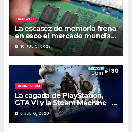
HARDWARE
La escasez de memoria frena
en seco el mercado mundial
de PCs
10 JULIO, 2026
GAMING ROOM
La cagada de PlayStation,
GTA VI y la Steam Machine –
Gaming Room #130
6 JULIO, 2026