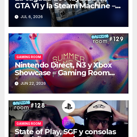
GTA VI y la Steam Machine –
Gaming Room #130
JUL 6, 2026
GAMING ROOM
Nintendo Direct, Ñ3 y Xbox
Showcase – Gaming Room
#129
JUN 22, 2026
GAMING ROOM
State of Play, SGF y consolas