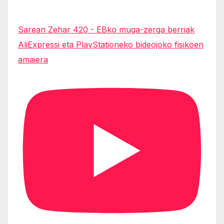
Sarean Zehar 420 - EBko muga-zerga berriak
AliExpressi eta PlayStationeko bideojoko fisikoen
amaiera