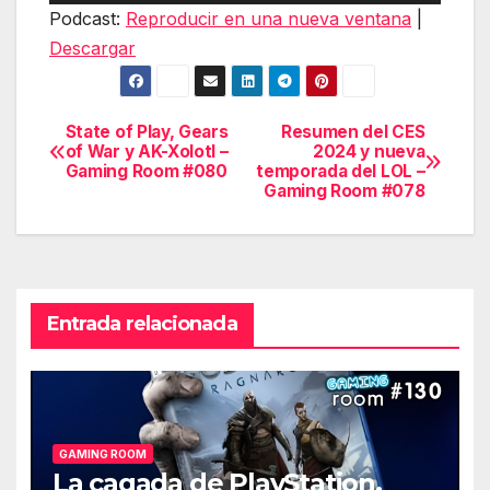
de
Podcast:
Reproducir en una nueva ventana
|
audio
Descargar
State of Play, Gears
Resumen del CES
Navegación
of War y AK-Xolotl –
2024 y nueva
Gaming Room #080
temporada del LOL –
de
Gaming Room #078
entradas
Entrada relacionada
GAMING ROOM
La cagada de PlayStation,