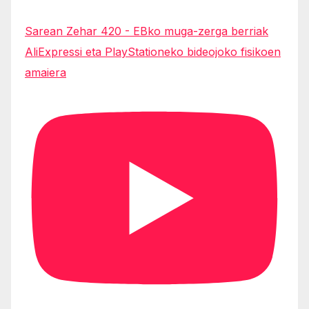
Sarean Zehar 420 - EBko muga-zerga berriak
AliExpressi eta PlayStationeko bideojoko fisikoen
amaiera