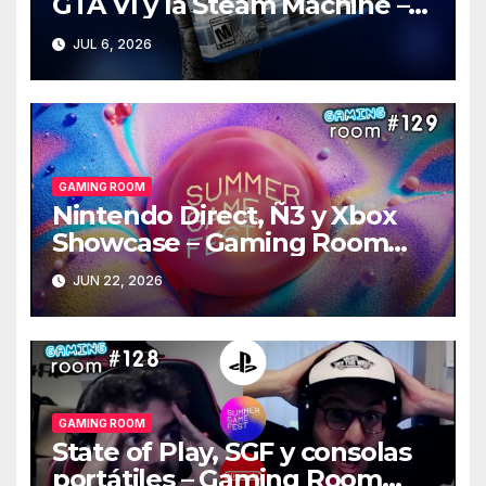
GTA VI y la Steam Machine –
Gaming Room #130
JUL 6, 2026
GAMING ROOM
Nintendo Direct, Ñ3 y Xbox
Showcase – Gaming Room
#129
JUN 22, 2026
GAMING ROOM
State of Play, SGF y consolas
portátiles – Gaming Room