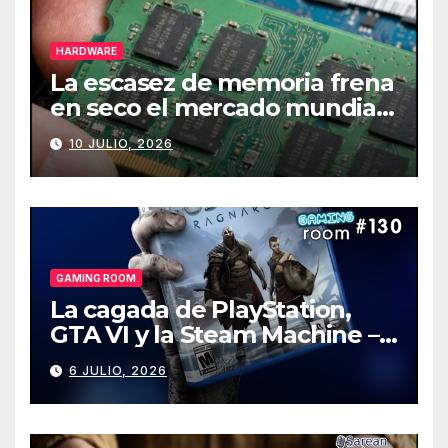
HARDWARE
La escasez de memoria frena
en seco el mercado mundial
de PCs
10 JULIO, 2026
GAMING ROOM
La cagada de PlayStation,
GTA VI y la Steam Machine –
Gaming Room #130
6 JULIO, 2026