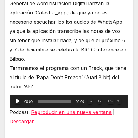
General de Administración Digital lanzan la
aplicación ‘Catastro_app’; de que ya no es
necesario escuchar los los audios de WhatsApp,
ya que la aplicación transcribe las notas de voz
sin tener que instalar nada; y de que el próximo 6
y 7 de diciembre se celebra la BIG Conference en
Bilbao.
Terminamos el programa con un Track, que tiene
el título de ‘Papa Don’t Preach’ (Atari 8 bit) del
autor ‘Aki’.
Reproductor
.5x
1x
1.5x
2x
00:00
00:00
de
Podcast:
Reproducir en una nueva ventana
|
audio
Descargar