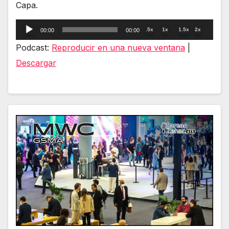
Capa.
Reproductor
.5x
1x
1.5x
2x
00:00
00:00
de
Podcast:
Reproducir en una nueva ventana
|
audio
Descargar