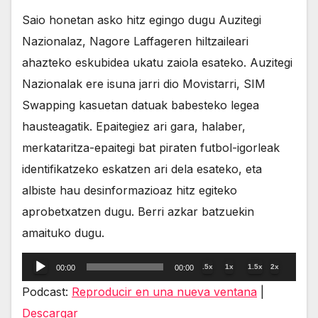
Saio honetan asko hitz egingo dugu Auzitegi
Nazionalaz, Nagore Laffageren hiltzaileari
ahazteko eskubidea ukatu zaiola esateko. Auzitegi
Nazionalak ere isuna jarri dio Movistarri, SIM
Swapping kasuetan datuak babesteko legea
hausteagatik. Epaitegiez ari gara, halaber,
merkataritza-epaitegi bat piraten futbol-igorleak
identifikatzeko eskatzen ari dela esateko, eta
albiste hau desinformazioaz hitz egiteko
aprobetxatzen dugu. Berri azkar batzuekin
amaituko dugu.
Reproductor
.5x
1x
1.5x
2x
00:00
00:00
de
Podcast:
Reproducir en una nueva ventana
|
audio
Descargar