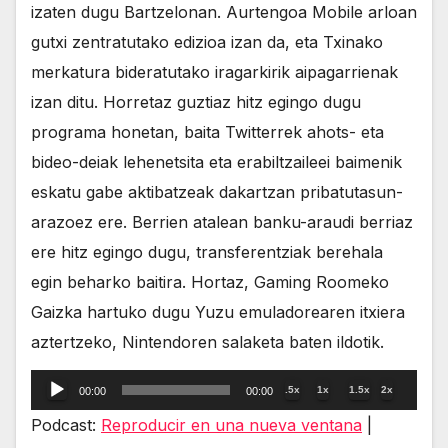
izaten dugu Bartzelonan. Aurtengoa Mobile arloan
gutxi zentratutako edizioa izan da, eta Txinako
merkatura bideratutako iragarkirik aipagarrienak
izan ditu. Horretaz guztiaz hitz egingo dugu
programa honetan, baita Twitterrek ahots- eta
bideo-deiak lehenetsita eta erabiltzaileei baimenik
eskatu gabe aktibatzeak dakartzan pribatutasun-
arazoez ere. Berrien atalean banku-araudi berriaz
ere hitz egingo dugu, transferentziak berehala
egin beharko baitira. Hortaz, Gaming Roomeko
Gaizka hartuko dugu Yuzu emuladorearen itxiera
aztertzeko, Nintendoren salaketa baten ildotik.
Reproductor
.5x
1x
1.5x
2x
00:00
00:00
de
Podcast:
Reproducir en una nueva ventana
|
audio