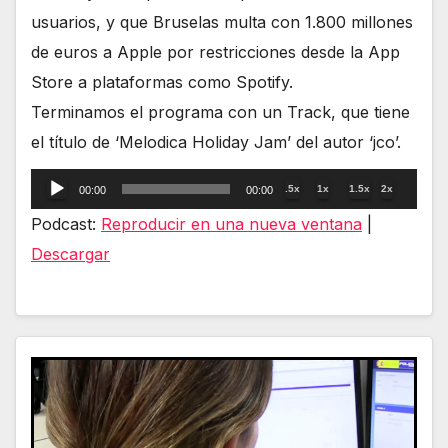
usuarios, y que Bruselas multa con 1.800 millones
de euros a Apple por restricciones desde la App
Store a plataformas como Spotify.
Terminamos el programa con un Track, que tiene
el título de ‘Melodica Holiday Jam’ del autor ‘jco’.
Reproductor
.5x
1x
1.5x
2x
00:00
00:00
de
Podcast:
Reproducir en una nueva ventana
|
audio
Descargar