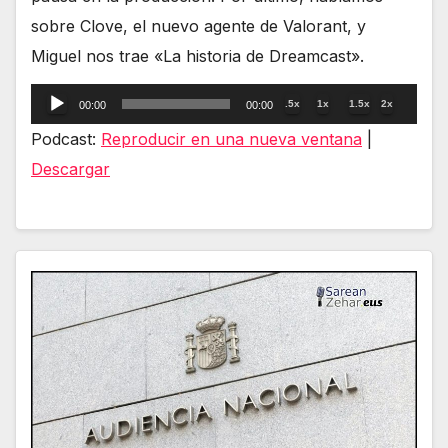
sobre Clove, el nuevo agente de Valorant, y
Miguel nos trae «La historia de Dreamcast».
Reproductor
.5x
1x
1.5x
2x
00:00
00:00
de
Podcast:
Reproducir en una nueva ventana
|
audio
Descargar