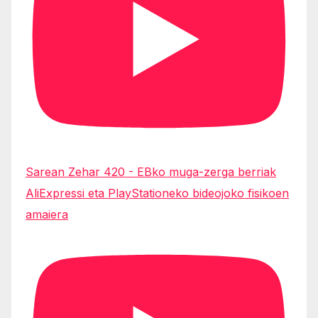
Sarean Zehar 420 - EBko muga-zerga berriak
AliExpressi eta PlayStationeko bideojoko fisikoen
amaiera