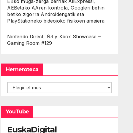
EBko muga-zerga berriak AliExpressi,
AEBetako AAren kontrola, Googleri behin
betiko zigorra Androidengatik eta
PlayStationeko bideojoko fisikoen amaiera
Nintendo Direct, Ñ3 y Xbox Showcase –
Gaming Room #129
Hemeroteca
Hemeroteca
YouTube
EuskaDigital