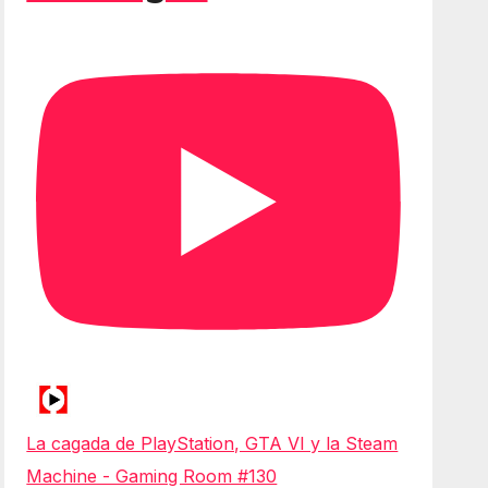
La cagada de PlayStation, GTA VI y la Steam
Machine - Gaming Room #130