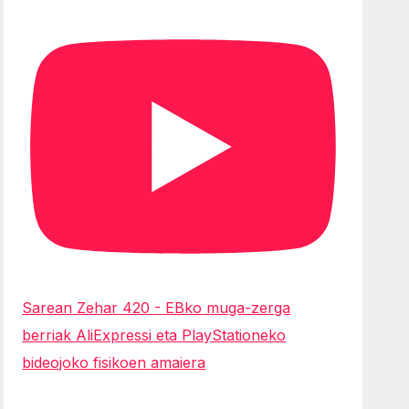
Sarean Zehar 420 - EBko muga-zerga
berriak AliExpressi eta PlayStationeko
bideojoko fisikoen amaiera