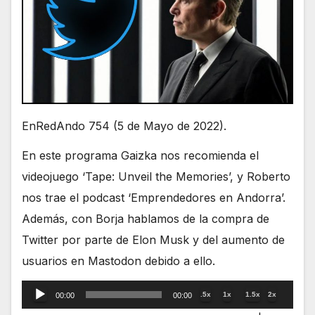
EnRedAndo 754 (5 de Mayo de 2022).
En este programa Gaizka nos recomienda el
videojuego ‘Tape: Unveil the Memories’, y Roberto
nos trae el podcast ‘Emprendedores en Andorra’.
Además, con Borja hablamos de la compra de
Twitter por parte de Elon Musk y del aumento de
usuarios en Mastodon debido a ello.
Reproductor
.5x
1x
1.5x
2x
00:00
00:00
de