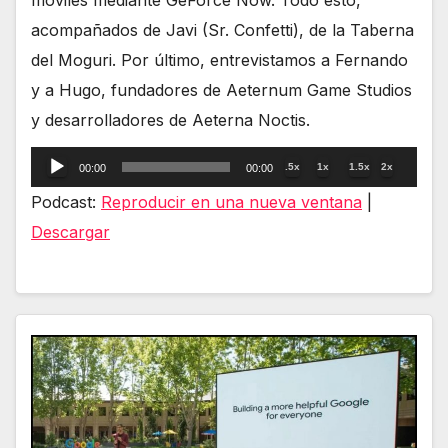
acompañados de Javi (Sr. Confetti), de la Taberna
del Moguri. Por último, entrevistamos a Fernando
y a Hugo, fundadores de Aeternum Game Studios
y desarrolladores de Aeterna Noctis.
Reproductor
.5x
1x
1.5x
2x
00:00
00:00
de
Podcast:
Reproducir en una nueva ventana
|
audio
Descargar