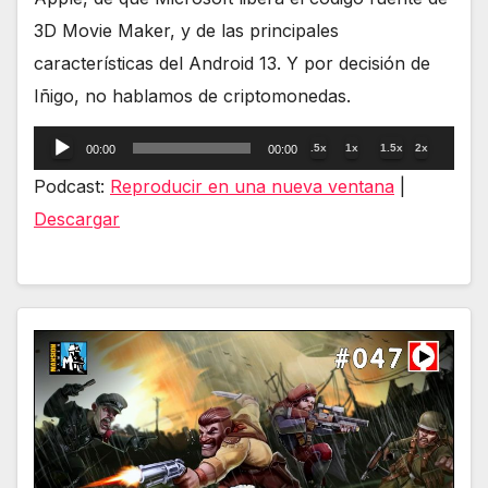
3D Movie Maker, y de las principales
características del Android 13. Y por decisión de
Iñigo, no hablamos de criptomonedas.
Reproductor
.5x
1x
1.5x
2x
00:00
00:00
de
Podcast:
Reproducir en una nueva ventana
|
audio
Descargar