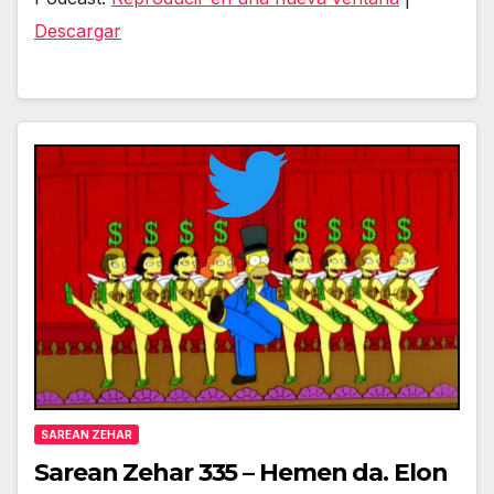
audio
Descargar
SAREAN ZEHAR
Sarean Zehar 335 – Hemen da. Elon