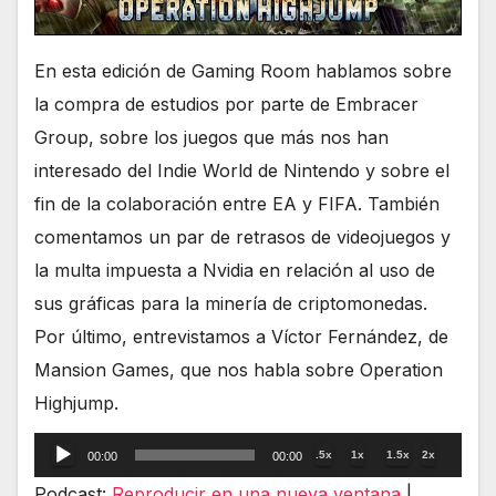
En esta edición de Gaming Room hablamos sobre
la compra de estudios por parte de Embracer
Group, sobre los juegos que más nos han
interesado del Indie World de Nintendo y sobre el
fin de la colaboración entre EA y FIFA. También
comentamos un par de retrasos de videojuegos y
la multa impuesta a Nvidia en relación al uso de
sus gráficas para la minería de criptomonedas.
Por último, entrevistamos a Víctor Fernández, de
Mansion Games, que nos habla sobre Operation
Highjump.
Reproductor
.5x
1x
1.5x
2x
00:00
00:00
de
Podcast:
Reproducir en una nueva ventana
|