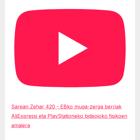
Sarean Zehar 420 - EBko muga-zerga berriak
AliExpressi eta PlayStationeko bideojoko fisikoen
amaiera