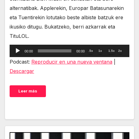
alternatibak. Applerekin, Europar Batasunarekin
eta Tuentirekin lotutako beste albiste batzuk ere
ikusiko ditugu. Bukatzeko, berri azkarrak eta
TituLOL.
Reproductor
.5x
1x
1.5x
2x
00:00
00:00
de
Podcast:
Reproducir en una nueva ventana
|
audio
Descargar
Leer más