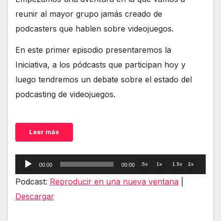
reunir al mayor grupo jamás creado de
podcasters que hablen sobre videojuegos.
En este primer episodio presentaremos la
Iniciativa, a los pódcasts que participan hoy y
luego tendremos un debate sobre el estado del
podcasting de videojuegos.
Leer más
Reproductor
.5x
1x
1.5x
2x
00:00
00:00
de
Podcast:
Reproducir en una nueva ventana
|
audio
Descargar