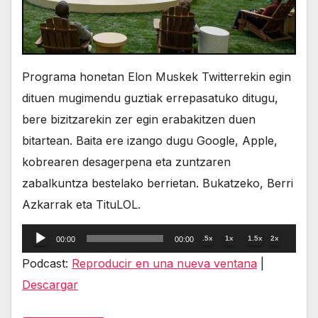
Programa honetan Elon Muskek Twitterrekin egin
dituen mugimendu guztiak errepasatuko ditugu,
bere bizitzarekin zer egin erabakitzen duen
bitartean. Baita ere izango dugu Google, Apple,
kobrearen desagerpena eta zuntzaren
zabalkuntza bestelako berrietan. Bukatzeko, Berri
Azkarrak eta TituLOL.
Reproductor
.5x
1x
1.5x
2x
00:00
00:00
de
Podcast:
Reproducir en una nueva ventana
|
audio
Descargar