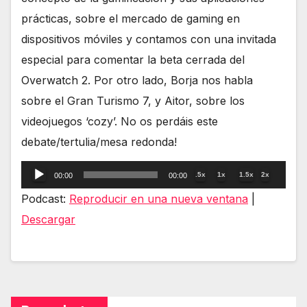
prácticas, sobre el mercado de gaming en
dispositivos móviles y contamos con una invitada
especial para comentar la beta cerrada del
Overwatch 2. Por otro lado, Borja nos habla
sobre el Gran Turismo 7, y Aitor, sobre los
videojuegos ‘cozy’. No os perdáis este
debate/tertulia/mesa redonda!
Reproductor
.5x
1x
1.5x
2x
00:00
00:00
de
Podcast:
Reproducir en una nueva ventana
|
audio
Descargar