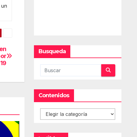
 un
ten
Busqueda
por
19
Contenidos
Contenidos