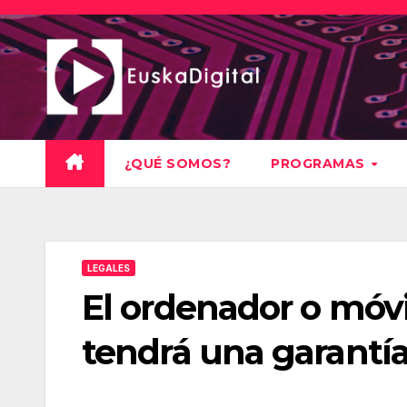
Saltar
al
contenido
¿QUÉ SOMOS?
PROGRAMAS
LEGALES
El ordenador o móv
tendrá una garantía