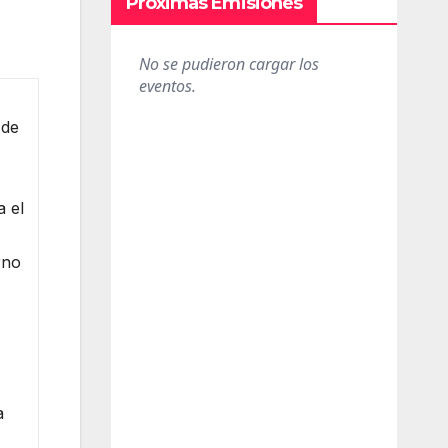
Próximas Emisiones
 de
a el
rno
a