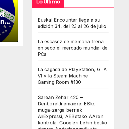
Lo Último
ed
Euskal Encounter llega a su
en
edición 34, del 23 al 26 de julio
La escasez de memoria frena
en seco el mercado mundial de
PCs
La cagada de PlayStation, GTA
VI y la Steam Machine –
Gaming Room #130
Sarean Zehar 420 –
Denboraldi amaiera: EBko
muga-zerga berriak
AliExpressi, AEBetako AAren
kontrola, Googleri behin betiko
zigorra Androidengatik eta