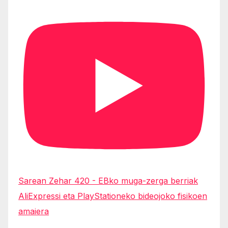
Sarean Zehar 420 - EBko muga-zerga berriak
AliExpressi eta PlayStationeko bideojoko fisikoen
amaiera