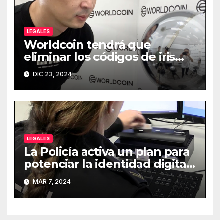
LEGALES
Worldcoin tendrá que
eliminar los códigos de iris
que haya almacenado
DIC 23, 2024
LEGALES
La Policía activa un plan para
potenciar la identidad digital
de los ciudadanos
MAR 7, 2024