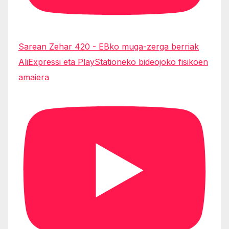
Sarean Zehar 420 - EBko muga-zerga berriak
AliExpressi eta PlayStationeko bideojoko fisikoen
amaiera