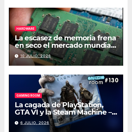
HARDWARE
La escasez de memoria frena
en seco el mercado mundial
de PCs
10 JULIO, 2026
GAMING ROOM
La cagada de PlayStation,
GTA VI y la Steam Machine –
Gaming Room #130
6 JULIO, 2026