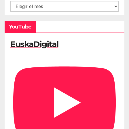
Hemeroteca
YouTube
EuskaDigital