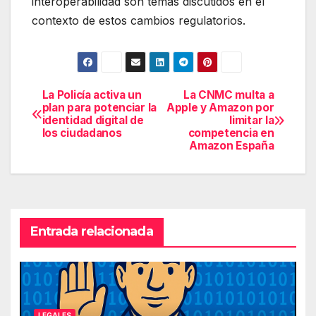
interoperabilidad son temas discutidos en el
contexto de estos cambios regulatorios.
La Policía activa un
La CNMC multa a
Navegación
plan para potenciar la
Apple y Amazon por
identidad digital de
limitar la
de
los ciudadanos
competencia en
Amazon España
entradas
Entrada relacionada
LEGALES