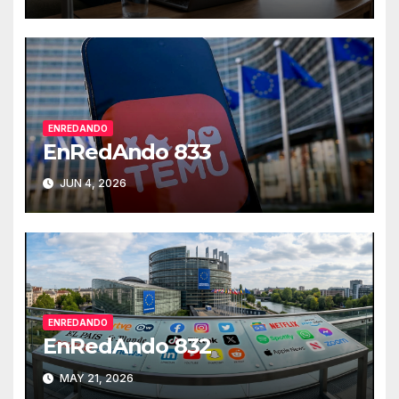
ENREDANDO
EnRedAndo 833
JUN 4, 2026
ENREDANDO
EnRedAndo 832
MAY 21, 2026