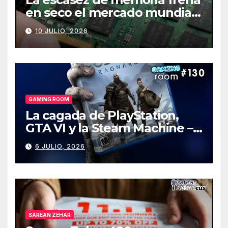
en seco el mercado mundial
de PCs
10 JULIO, 2026
GAMING ROOM
La cagada de PlayStation,
GTA VI y la Steam Machine –
Gaming Room #130
6 JULIO, 2026
SAREAN ZEHAR