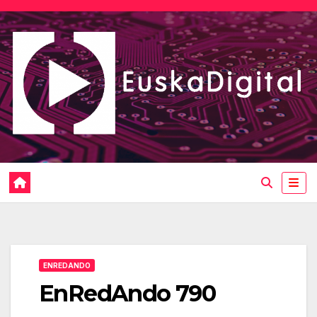
Saltar
al
contenido
ENREDANDO
EnRedAndo 790