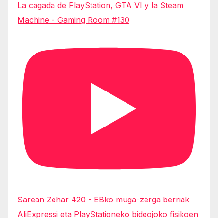
La cagada de PlayStation, GTA VI y la Steam
Machine - Gaming Room #130
Sarean Zehar 420 - EBko muga-zerga berriak
AliExpressi eta PlayStationeko bideojoko fisikoen