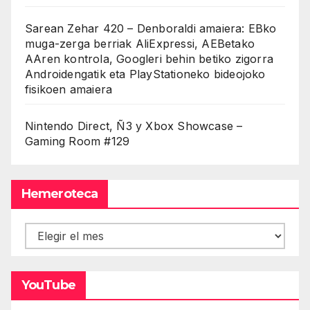
Sarean Zehar 420 – Denboraldi amaiera: EBko
muga-zerga berriak AliExpressi, AEBetako
AAren kontrola, Googleri behin betiko zigorra
Androidengatik eta PlayStationeko bideojoko
fisikoen amaiera
Nintendo Direct, Ñ3 y Xbox Showcase –
Gaming Room #129
Hemeroteca
Hemeroteca
YouTube