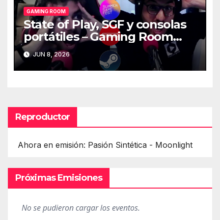
GAMING ROOM
State of Play, SGF y consolas
portátiles – Gaming Room
#128
JUN 8, 2026
Reproductor
Ahora en emisión: Pasión Sintética - Moonlight
Próximas Emisiones