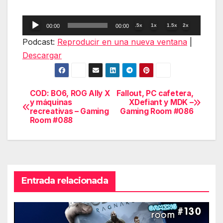
Reproductor
.5x
1x
1.5x
2x
00:00
00:00
de
Podcast:
Reproducir en una nueva ventana
|
audio
Descargar
COD: BO6, ROG Ally X
Fallout, PC cafetera,
Navegación
y máquinas
XDefiant y MDK –
recreativas – Gaming
Gaming Room #086
de
Room #088
entradas
Entrada relacionada