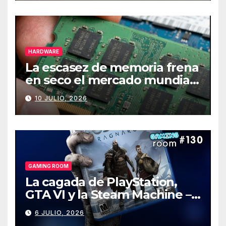
HARDWARE
La escasez de memoria frena
en seco el mercado mundial
de PCs
10 JULIO, 2026
GAMING ROOM
La cagada de PlayStation,
GTA VI y la Steam Machine –
Gaming Room #130
6 JULIO, 2026