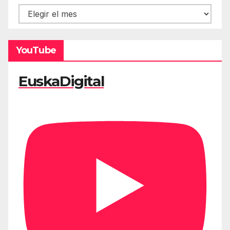
Hemeroteca
YouTube
EuskaDigital