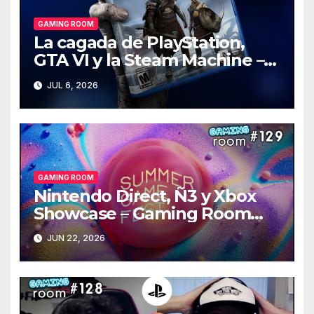
GAMING ROOM
La cagada de PlayStation,
GTA VI y la Steam Machine –
Gaming Room #130
JUL 6, 2026
GAMING ROOM
Nintendo Direct, Ñ3 y Xbox
Showcase – Gaming Room
#129
JUN 22, 2026