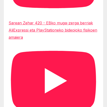
Sarean Zehar 420 - EBko muga-zerga berriak
AliExpressi eta PlayStationeko bideojoko fisikoen
amaiera