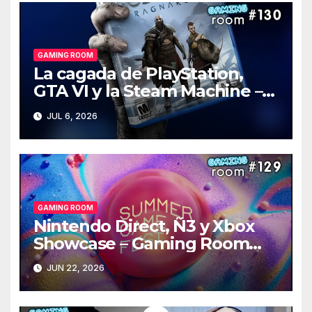
GAMING ROOM
La cagada de PlayStation,
GTA VI y la Steam Machine –
Gaming Room #130
JUL 6, 2026
GAMING ROOM
Nintendo Direct, Ñ3 y Xbox
Showcase – Gaming Room
#129
JUN 22, 2026