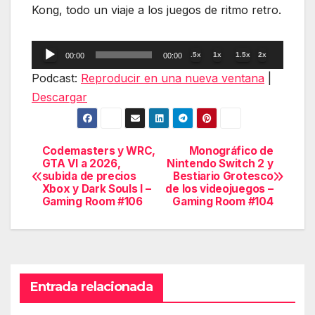
Kong, todo un viaje a los juegos de ritmo retro.
Reproductor
.5x
1x
1.5x
2x
00:00
00:00
de
Podcast:
Reproducir en una nueva ventana
|
audio
Descargar
Codemasters y WRC,
Monográfico de
Navegación
GTA VI a 2026,
Nintendo Switch 2 y
subida de precios
Bestiario Grotesco
de
Xbox y Dark Souls I –
de los videojuegos –
Gaming Room #106
Gaming Room #104
entradas
Entrada relacionada