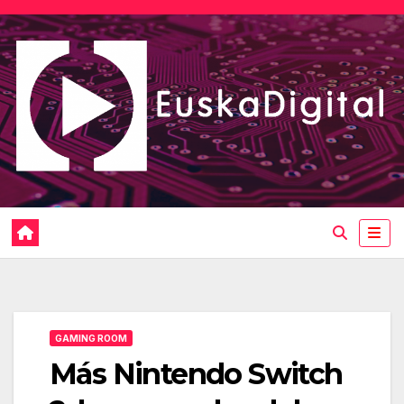
Saltar
al
contenido
GAMING ROOM
Más Nintendo Switch