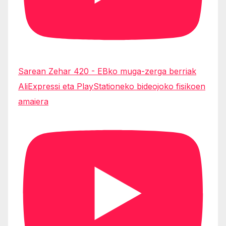
Sarean Zehar 420 - EBko muga-zerga berriak
AliExpressi eta PlayStationeko bideojoko fisikoen
amaiera