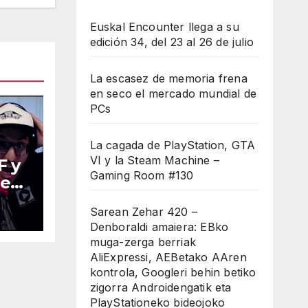
minuir
Euskal Encounter llega a su
edición 34, del 23 al 26 de julio
umen.
La escasez de memoria frena
en seco el mercado mundial de
PCs
La cagada de PlayStation, GTA
VI y la Steam Machine –
F y
Gaming Room #130
es –
128
Sarean Zehar 420 –
Denboraldi amaiera: EBko
muga-zerga berriak
AliExpressi, AEBetako AAren
kontrola, Googleri behin betiko
zigorra Androidengatik eta
PlayStationeko bideojoko