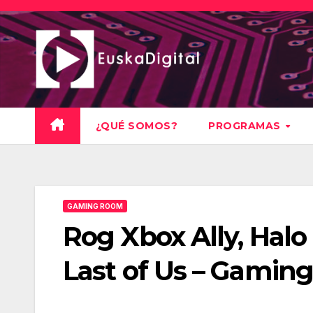
Saltar
al
contenido
¿QUÉ SOMOS?
PROGRAMAS
GAMING ROOM
Rog Xbox Ally, Halo 
Last of Us – Gamin