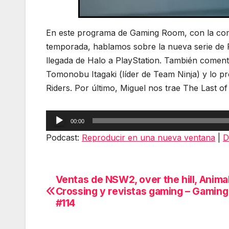
En este programa de Gaming Room, con la comp
temporada, hablamos sobre la nueva serie de RO
llegada de Halo a PlayStation. También comenta
Tomonobu Itagaki (líder de Team Ninja) y lo pr
Riders. Por último, Miguel nos trae The Last 
Reproductor
00:00
de
Podcast:
Reproducir en una nueva ventana
|
D
audio
Ventas de NSW2, over the hill, Anima
Navegación
Crossing y revistas gaming – Gamin
de
#114
entradas