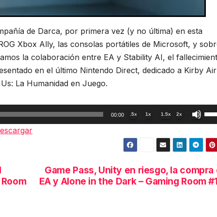
añía de Darca, por primera vez (y no última) en esta
G Xbox Ally, las consolas portátiles de Microsoft, y sobr
mos la colaboración entre EA y Stability AI, el fallecimien
esentado en el último Nintendo Direct, dedicado a Kirby Air
of Us: La Humanidad en Juego.
Util
.5x
1x
1.5x
2x
00:00
las
escargar
tec
de
fle
l
Game Pass, Unity en riesgo, la compra
arr
g Room
EA y Alone in the Dark – Gaming Room #
par
aum
o