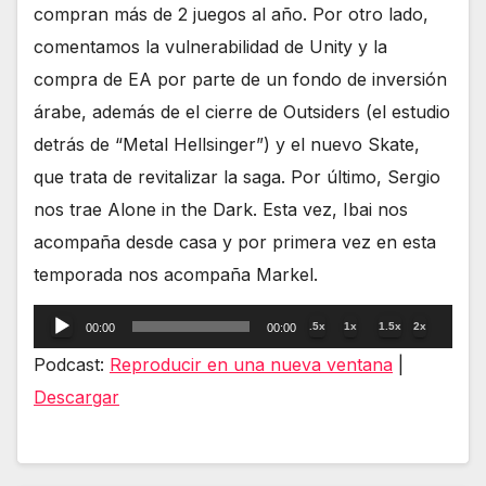
compran más de 2 juegos al año. Por otro lado,
comentamos la vulnerabilidad de Unity y la
compra de EA por parte de un fondo de inversión
árabe, además de el cierre de Outsiders (el estudio
detrás de “Metal Hellsinger”) y el nuevo Skate,
que trata de revitalizar la saga. Por último, Sergio
nos trae Alone in the Dark. Esta vez, Ibai nos
acompaña desde casa y por primera vez en esta
temporada nos acompaña Markel.
Reproductor
.5x
1x
1.5x
2x
00:00
00:00
de
Podcast:
Reproducir en una nueva ventana
|
audio
Descargar