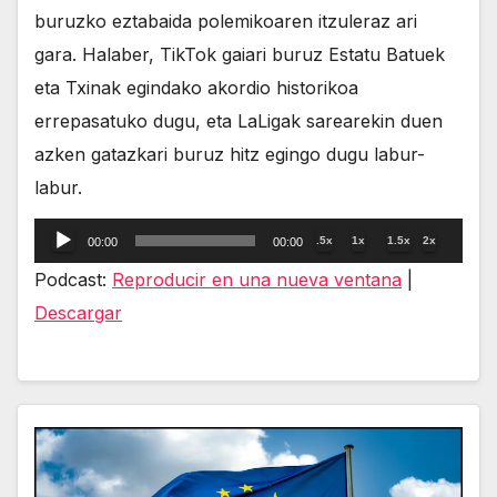
buruzko eztabaida polemikoaren itzuleraz ari
gara. Halaber, TikTok gaiari buruz Estatu Batuek
eta Txinak egindako akordio historikoa
errepasatuko dugu, eta LaLigak sarearekin duen
azken gatazkari buruz hitz egingo dugu labur-
labur.
Reproductor
.5x
1x
1.5x
2x
00:00
00:00
de
Podcast:
Reproducir en una nueva ventana
|
audio
Descargar