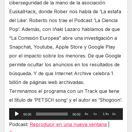
ciberseguridad de la mano de la asociación
EuskalHack, donde Rober nos habla de ‘La estafa
del Like’. Roberto nos trae el Podcast ‘La Ciencia
Pop’. Además, con Iñaki Lazaro hablamos de que
“La Comisión Europea” abre una investigación a
Snapchat, Youtube, Apple Store y Google Play
por el impacto sobre los menores. De que Google
permite ocultar los anuncios en los resultados de
búsqueda. Y de que Internet Archive celebra 1
billón de páginas web archivadas.
Terminamos el programa con un Track que tiene
el título de ‘PETSCII song’ y el autor es ‘Shogoon’.
Reproductor
.5x
1x
1.5x
2x
00:00
00:00
de
Podcast:
Reproducir en una nueva ventana
|
audio