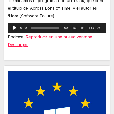
Terminamos el programa con un Track, que tiene
el título de ‘Across Eons of Time’ y el autor es
‘Ham (Software Failure)’.
Reproductor
.5x
1x
1.5x
2x
00:00
00:00
de
Podcast:
Reproducir en una nueva ventana
|
audio
Descargar