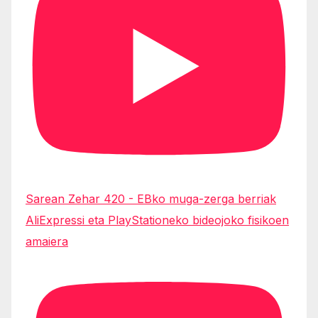
Sarean Zehar 420 - EBko muga-zerga berriak
AliExpressi eta PlayStationeko bideojoko fisikoen
amaiera