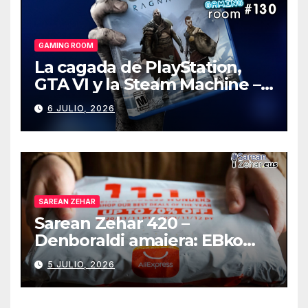
GAMING ROOM
La cagada de PlayStation,
GTA VI y la Steam Machine –
Gaming Room #130
6 JULIO, 2026
SAREAN ZEHAR
Sarean Zehar 420 –
Denboraldi amaiera: EBko
muga-zerga berriak
5 JULIO, 2026
AliExpressi, AEBetako AAren
kontrola, Googleri behin