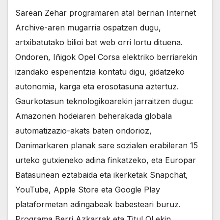
Sarean Zehar programaren atal berrian Internet
Archive-aren mugarria ospatzen dugu,
artxibatutako bilioi bat web orri lortu dituena.
Ondoren, Iñigok Opel Corsa elektriko berriarekin
izandako esperientzia kontatu digu, gidatzeko
autonomia, karga eta erosotasuna aztertuz.
Gaurkotasun teknologikoarekin jarraitzen dugu:
Amazonen hodeiaren beherakada globala
automatizazio-akats baten ondorioz,
Danimarkaren planak sare sozialen erabileran 15
urteko gutxieneko adina finkatzeko, eta Europar
Batasunean eztabaida eta ikerketak Snapchat,
YouTube, Apple Store eta Google Play
plataformetan adingabeak babesteari buruz.
Programa Berri Azkarrak eta TituLOLekin