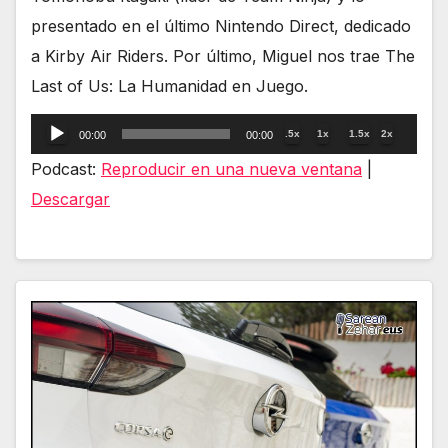
presentado en el último Nintendo Direct, dedicado
a Kirby Air Riders. Por último, Miguel nos trae The
Last of Us: La Humanidad en Juego.
Reproductor
.5x
1x
1.5x
2x
00:00
00:00
de
Podcast:
Reproducir en una nueva ventana
|
audio
Descargar