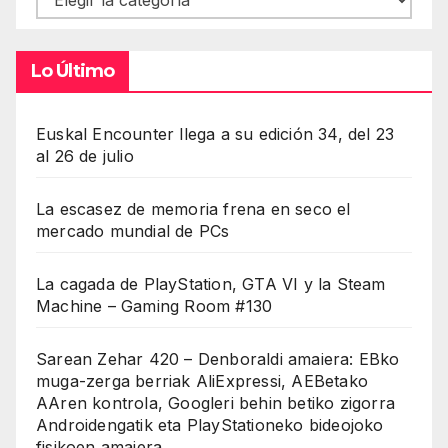
Lo Último
Euskal Encounter llega a su edición 34, del 23
al 26 de julio
La escasez de memoria frena en seco el
mercado mundial de PCs
La cagada de PlayStation, GTA VI y la Steam
Machine – Gaming Room #130
Sarean Zehar 420 – Denboraldi amaiera: EBko
muga-zerga berriak AliExpressi, AEBetako
AAren kontrola, Googleri behin betiko zigorra
Androidengatik eta PlayStationeko bideojoko
fisikoen amaiera