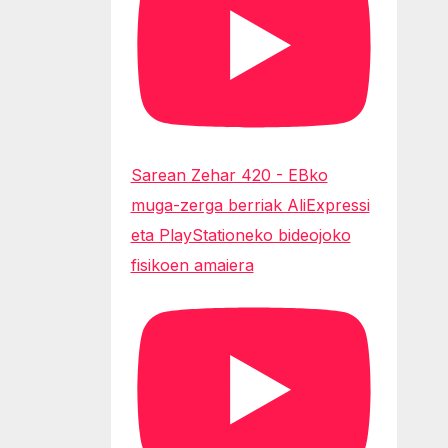
Sarean Zehar 420 - EBko
muga-zerga berriak AliExpressi
eta PlayStationeko bideojoko
fisikoen amaiera