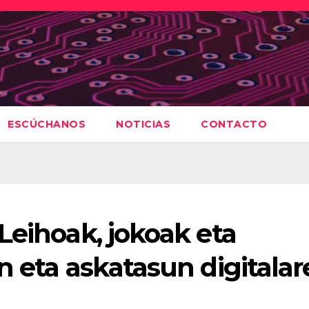
ESCÚCHANOS
NOTICIAS
CONTACTO
Leihoak, jokoak eta
n eta askatasun digitala