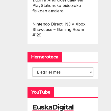
PlayStationeko bideojoko
fisikoen amaiera
Nintendo Direct, Ñ3 y Xbox
Showcase – Gaming Room
#129
Hemeroteca
Hemeroteca
YouTube
EuskaDigital