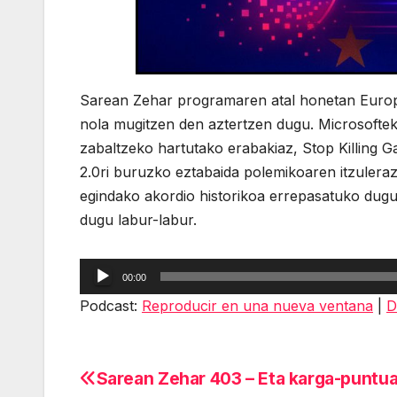
Sarean Zehar programaren atal honetan Europa
nola mugitzen den aztertzen dugu. Microsoft
zabaltzeko hartutako erabakiaz, Stop Killing 
2.0ri buruzko eztabaida polemikoaren itzuleraz
egindako akordio historikoa errepasatuko dugu
dugu labur-labur.
Reproductor
00:00
de
Podcast:
Reproducir en una nueva ventana
|
D
audio
Sarean Zehar 403 – Eta karga-puntu
Navegación