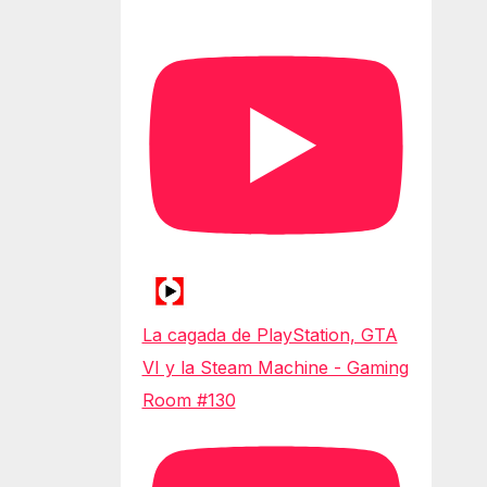
La cagada de PlayStation, GTA
VI y la Steam Machine - Gaming
Room #130