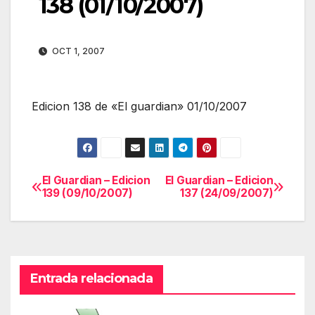
138 (01/10/2007)
OCT 1, 2007
Edicion 138 de «El guardian» 01/10/2007
El Guardian – Edicion
El Guardian – Edicion
Navegación
139 (09/10/2007)
137 (24/09/2007)
de
entradas
Entrada relacionada