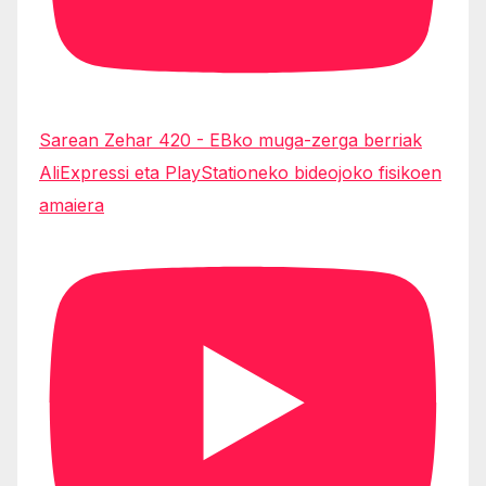
Sarean Zehar 420 - EBko muga-zerga berriak
AliExpressi eta PlayStationeko bideojoko fisikoen
amaiera