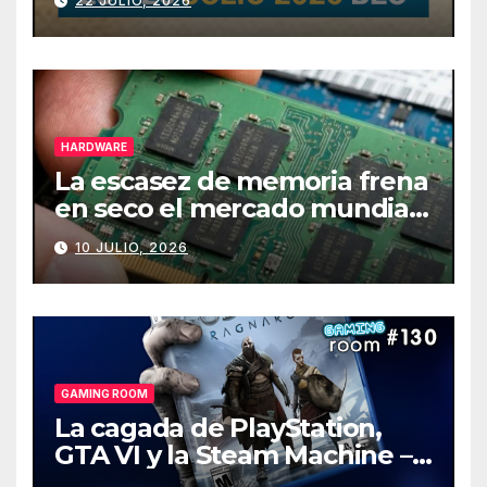
22 JULIO, 2026
HARDWARE
La escasez de memoria frena
en seco el mercado mundial
de PCs
10 JULIO, 2026
GAMING ROOM
La cagada de PlayStation,
GTA VI y la Steam Machine –
Gaming Room #130