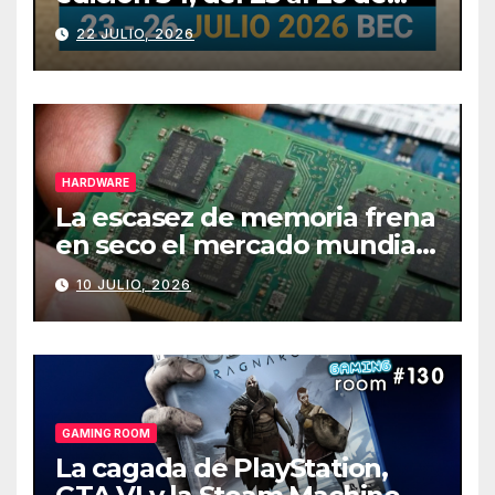
julio
22 JULIO, 2026
HARDWARE
La escasez de memoria frena
en seco el mercado mundial
de PCs
10 JULIO, 2026
GAMING ROOM
La cagada de PlayStation,