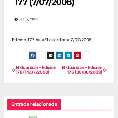
177 (7/07/2008)
JUL 7, 2008
Edicion 177 de «El guardian» 7/07/2008
El Guardian – Edicion
El Guardian – Edicion
Navegación
178 (14/07/2008)
176 (30/06/2008)
de
entradas
Entrada relacionada