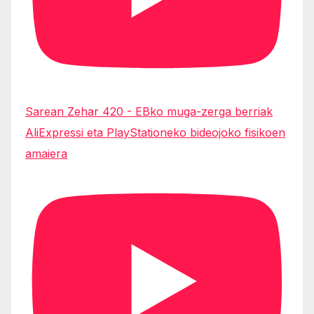
Sarean Zehar 420 - EBko muga-zerga berriak
AliExpressi eta PlayStationeko bideojoko fisikoen
amaiera