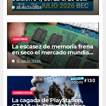
julio
22 JULIO, 2026
HARDWARE
La escasez de memoria frena
en seco el mercado mundial
de PCs
10 JULIO, 2026
GAMING ROOM
La cagada de PlayStation,