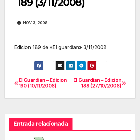
189 (3/11/2008)
NOV 3, 2008
Edicion 189 de «El guardian» 3/11/2008
El Guardian – Edicion
El Guardian – Edicion
Navegación
190 (10/11/2008)
188 (27/10/2008)
de
entradas
Entrada relacionada