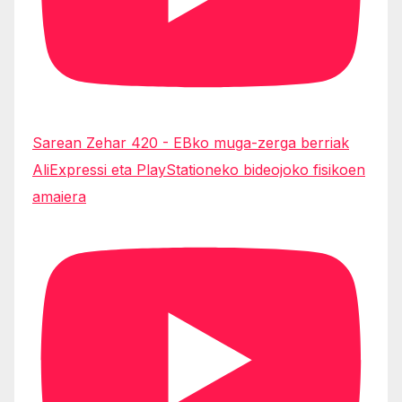
Sarean Zehar 420 - EBko muga-zerga berriak
AliExpressi eta PlayStationeko bideojoko fisikoen
amaiera