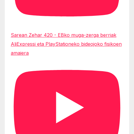
Sarean Zehar 420 - EBko muga-zerga berriak
AliExpressi eta PlayStationeko bideojoko fisikoen
amaiera