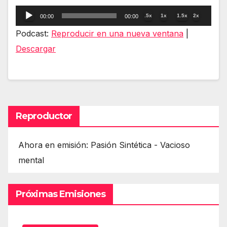
Reproductor
.5x
1x
1.5x
2x
00:00
00:00
de
Podcast:
Reproducir en una nueva ventana
|
audio
Descargar
Reproductor
Ahora en emisión: Pasión Sintética - Vacioso
mental
Próximas Emisiones