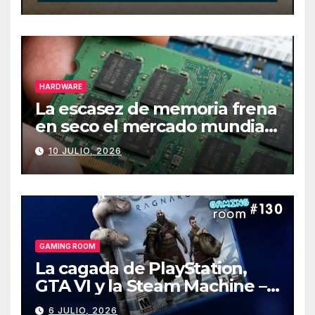
HARDWARE
La escasez de memoria frena
en seco el mercado mundial
de PCs
10 JULIO, 2026
GAMING ROOM
La cagada de PlayStation,
GTA VI y la Steam Machine –
Gaming Room #130
6 JULIO, 2026