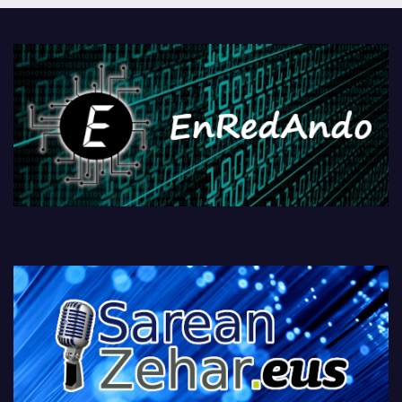
PlayStationeko bideojoko
fisikoen amaiera