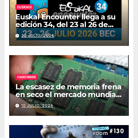
EUSKADI
Euskal Encounter llega a su
edición 34, del 23 al 26 de
julio
22 JULIO, 2026
HARDWARE
La escasez de memoria frena
en seco el mercado mundial
de PCs
10 JULIO, 2026