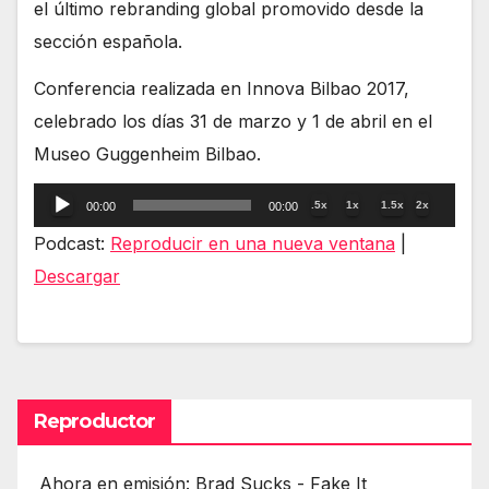
el último rebranding global promovido desde la
sección española.
Conferencia realizada en Innova Bilbao 2017,
celebrado los días 31 de marzo y 1 de abril en el
Museo Guggenheim Bilbao.
Reproductor
.5x
1x
1.5x
2x
00:00
00:00
de
Podcast:
Reproducir en una nueva ventana
|
audio
Descargar
Reproductor
Ahora en emisión: Brad Sucks - Fake It