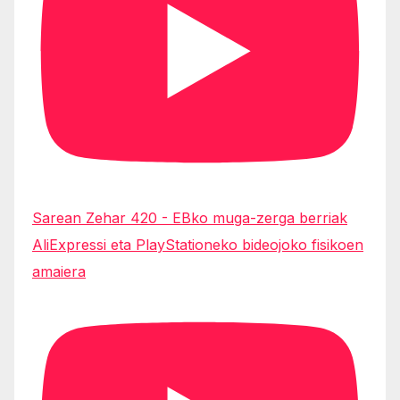
Sarean Zehar 420 - EBko muga-zerga berriak
AliExpressi eta PlayStationeko bideojoko fisikoen
amaiera