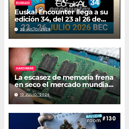
EUSKADI
Euskal Encounter llega a su
edición 34, del 23 al 26 de
julio
22 JULIO, 2026
HARDWARE
La escasez de memoria frena
en seco el mercado mundial
de PCs
10 JULIO, 2026