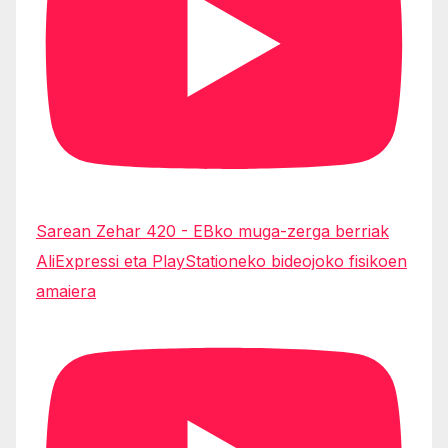
Sarean Zehar 420 - EBko muga-zerga berriak
AliExpressi eta PlayStationeko bideojoko fisikoen
amaiera