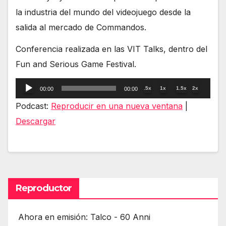
la industria del mundo del videojuego desde la
salida al mercado de Commandos.
Conferencia realizada en las VIT Talks, dentro del
Fun and Serious Game Festival.
Reproductor
.5x
1x
1.5x
2x
00:00
00:00
de
Podcast:
Reproducir en una nueva ventana
|
audio
Descargar
Reproductor
Ahora en emisión: Talco - 60 Anni