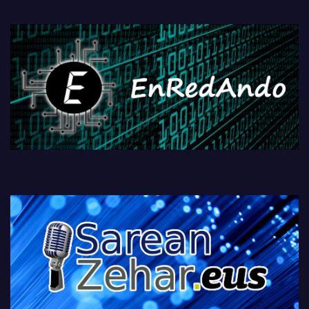
PlayStationeko bideojoko
fisikoen amaiera