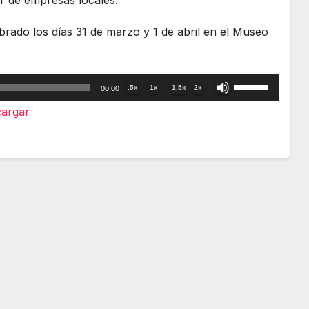
brado los días 31 de marzo y 1 de abril en el Museo
Utiliza
.5x
1x
1.5x
2x
00:00
las
argar
teclas
de
flecha
arriba/abajo
para
aumentar
o
disminuir
el