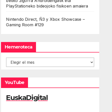
betiko zigorra Androidengatik eta
PlayStationeko bideojoko fisikoen amaiera
Nintendo Direct, Ñ3 y Xbox Showcase –
Gaming Room #129
Hemeroteca
Hemeroteca
YouTube
EuskaDigital