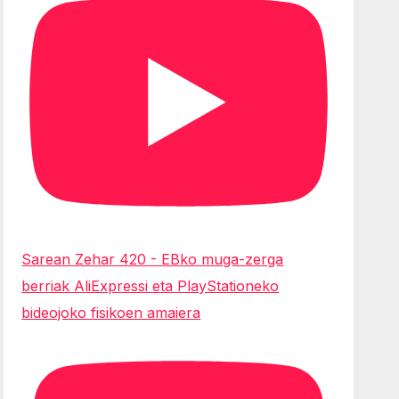
Sarean Zehar 420 - EBko muga-zerga
berriak AliExpressi eta PlayStationeko
bideojoko fisikoen amaiera