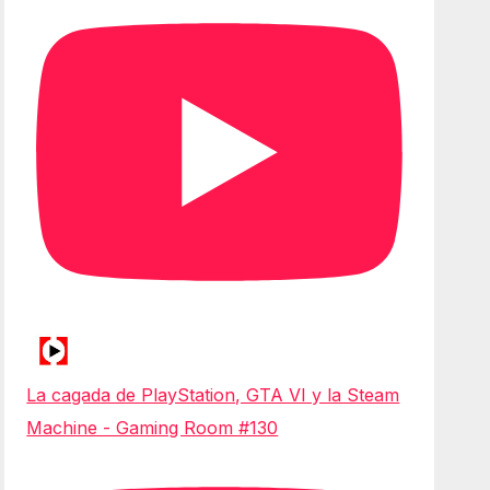
La cagada de PlayStation, GTA VI y la Steam
Machine - Gaming Room #130