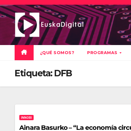
Saltar
al
contenido
¿QUÉ SOMOS?
PROGRAMAS
Etiqueta:
DFB
INNOBI
Ainara Basurko – “La economía circ