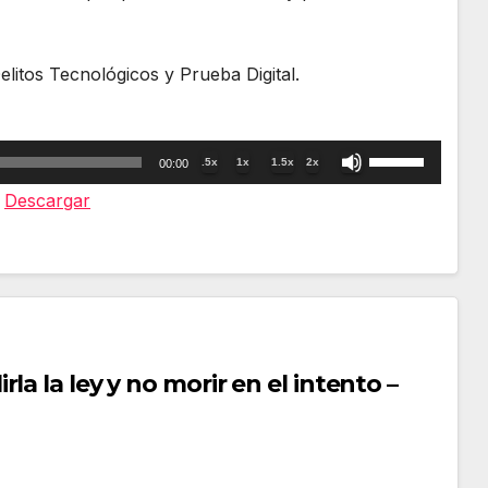
elitos Tecnológicos y Prueba Digital.
Utiliza
.5x
1x
1.5x
2x
00:00
las
|
Descargar
teclas
de
flecha
arriba/abajo
para
a la ley y no morir en el intento –
aumentar
o
disminuir
el