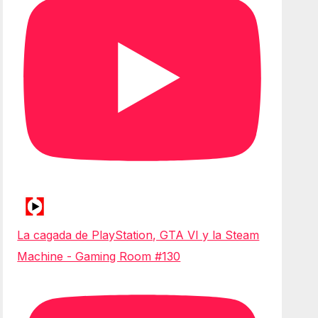
La cagada de PlayStation, GTA VI y la Steam
Machine - Gaming Room #130