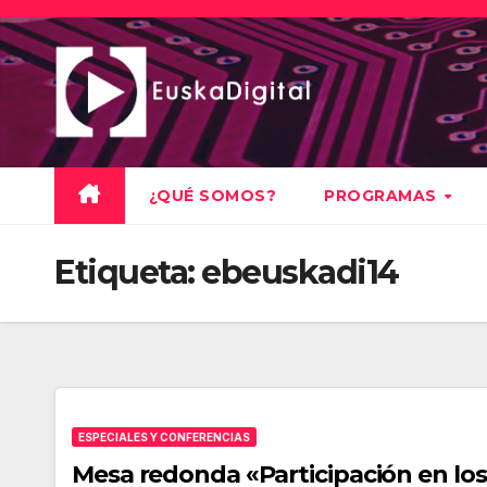
Saltar
al
contenido
¿QUÉ SOMOS?
PROGRAMAS
Etiqueta:
ebeuskadi14
ESPECIALES Y CONFERENCIAS
Mesa redonda «Participación en los