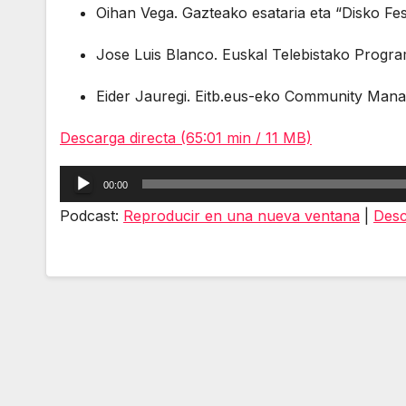
Oihan Vega. Gazteako esataria eta “Disko Fest
Jose Luis Blanco. Euskal Telebistako Progra
Eider Jauregi. Eitb.eus-eko Community Man
Descarga directa (65:01 min / 11 MB)
Reproductor
00:00
de
Podcast:
Reproducir en una nueva ventana
|
Desc
audio