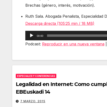
Brechas (género, interés, motivación).
Ruth Sala. Abogada Penalista, Especialidad D
Descarga directa (105:25 min / 18 MB)
Reproductor
00:00
de
Podcast:
Reproducir en una nueva ventana
audio
ESPECIALES Y CONFERENCIAS
Legalidad en Internet: Como cumplirl
EBEuskadi 14
7 MARZO, 2015