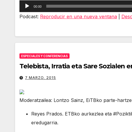
Reproductor
00:00
de
Podcast:
Reproducir en una nueva ventana
|
Desc
audio
ESPECIALES Y CONFERENCIAS
Telebista, Irratia eta Sare Sozialen 
7 MARZO, 2015
Moderatzailea: Lontzo Sainz, EiTBko parte-hartze 
Reyes Prados. ETBko aurkezlea eta #Poziktib
eredugarria.