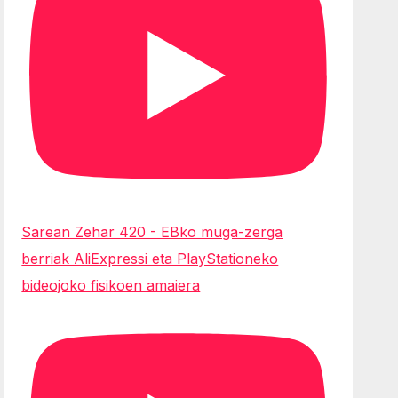
Sarean Zehar 420 - EBko muga-zerga
berriak AliExpressi eta PlayStationeko
bideojoko fisikoen amaiera