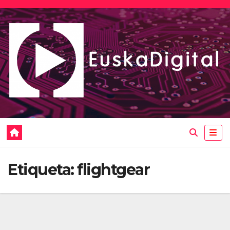
Saltar
al
contenido
Etiqueta:
flightgear