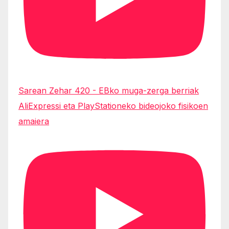
Sarean Zehar 420 - EBko muga-zerga berriak
AliExpressi eta PlayStationeko bideojoko fisikoen
amaiera