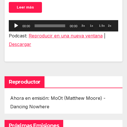
Leer más
Reproductor
.5x
1x
1.5x
2x
00:00
00:00
de
Podcast:
Reproducir en una nueva ventana
|
audio
Descargar
Reproductor
Ahora en emisión: MoOt (Matthew Moore) -
Dancing Nowhere
Próximas Emisiones