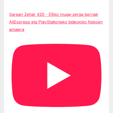
Sarean Zehar 420 - EBko muga-zerga berriak
AliExpressi eta PlayStationeko bideojoko fisikoen
amaiera