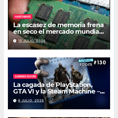
HARDWARE
La escasez de memoria frena
en seco el mercado mundial
de PCs
10 JULIO, 2026
GAMING ROOM
La cagada de PlayStation,
GTA VI y la Steam Machine –
Gaming Room #130
6 JULIO, 2026