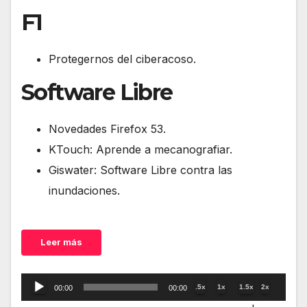
F1
Protegernos del ciberacoso.
Software Libre
Novedades Firefox 53.
KTouch: Aprende a mecanografiar.
Giswater: Software Libre contra las
inundaciones.
Leer más
Reproductor
.5x
1x
1.5x
2x
00:00
00:00
de