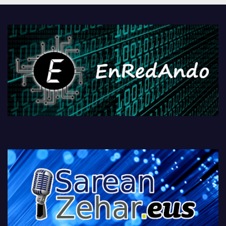
PlayStationeko bideojoko
fisikoen amaiera