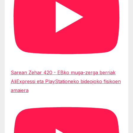
Sarean Zehar 420 - EBko muga-zerga berriak
AliExpressi eta PlayStationeko bideojoko fisikoen
amaiera