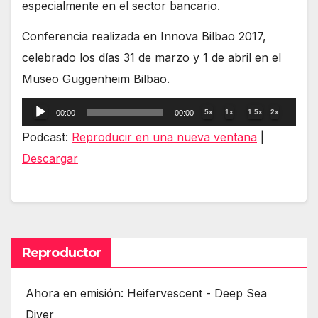
especialmente en el sector bancario.
Conferencia realizada en Innova Bilbao 2017,
celebrado los días 31 de marzo y 1 de abril en el
Museo Guggenheim Bilbao.
Reproductor
.5x
1x
1.5x
2x
00:00
00:00
de
Podcast:
Reproducir en una nueva ventana
|
audio
Descargar
Reproductor
Ahora en emisión: Heifervescent - Deep Sea
Diver