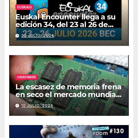
EUSKADI
Euskal Encounter llega a su
edición 34, del 23 al 26 de
julio
22 JULIO, 2026
HARDWARE
La escasez de memoria frena
en seco el mercado mundial
de PCs
10 JULIO, 2026