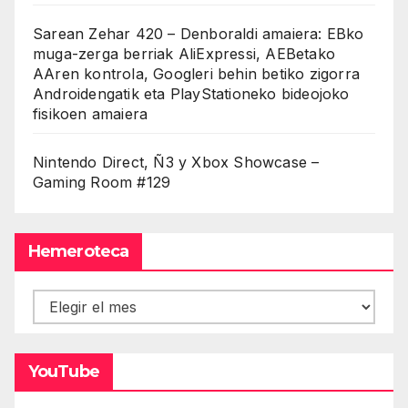
Sarean Zehar 420 – Denboraldi amaiera: EBko
muga-zerga berriak AliExpressi, AEBetako
AAren kontrola, Googleri behin betiko zigorra
Androidengatik eta PlayStationeko bideojoko
fisikoen amaiera
Nintendo Direct, Ñ3 y Xbox Showcase –
Gaming Room #129
Hemeroteca
Hemeroteca
YouTube