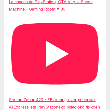
La cagada de PlayStation, GTA VI y la Steam
Machine - Gaming Room #130
Sarean Zehar 420 - EBko muga-zerga berriak
AliExpressi eta PlayStationeko bideojoko fisikoen