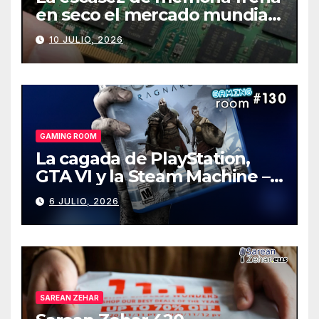
en seco el mercado mundial
de PCs
10 JULIO, 2026
GAMING ROOM
La cagada de PlayStation,
GTA VI y la Steam Machine –
Gaming Room #130
6 JULIO, 2026
SAREAN ZEHAR