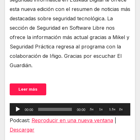
esta nueva edición con el resumen de noticias más
destacadas sobre seguridad tecnológica. La
sección de Seguridad en Software Libre nos
ofrece la información más actual gracias a Mikel y
Seguridad Práctica regresa al programa con la
colaboración de Iñigo. Gracias por escuchar El
Guardián.
Leer más
Reproductor
.5x
1x
1.5x
2x
00:00
00:00
de
Podcast:
Reproducir en una nueva ventana
|
audio
Descargar