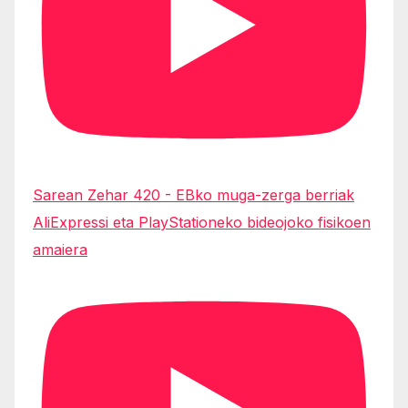
Sarean Zehar 420 - EBko muga-zerga berriak
AliExpressi eta PlayStationeko bideojoko fisikoen
amaiera