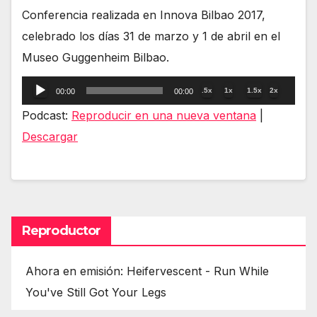
Conferencia realizada en Innova Bilbao 2017,
celebrado los días 31 de marzo y 1 de abril en el
Museo Guggenheim Bilbao.
Reproductor
.5x
1x
1.5x
2x
00:00
00:00
de
Podcast:
Reproducir en una nueva ventana
|
audio
Descargar
Reproductor
Ahora en emisión: Heifervescent - Run While
You've Still Got Your Legs