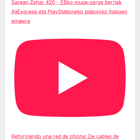
Sarean Zehar 420 - EBko muga-zerga berriak
AliExpressi eta PlayStationeko bideojoko fisikoen
amaiera
Reformando una red de oficina: De cables de