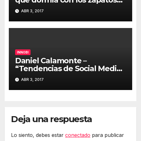
puestos” #innobi17
ABR 3, 2017
INNOBI
Daniel Calamonte –
“Tendencias de Social Media
y cómo las ponemos en
ABR 3, 2017
práctica en El Corte Inglés”
#innobi17
Deja una respuesta
Lo siento, debes estar
conectado
para publicar