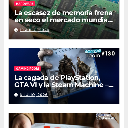
HARDWARE
La escasez de memoria frena
en seco el mercado mundial
de PCs
10 JULIO, 2026
GAMING ROOM
La cagada de PlayStation,
GTA VI y la Steam Machine –
Gaming Room #130
6 JULIO, 2026