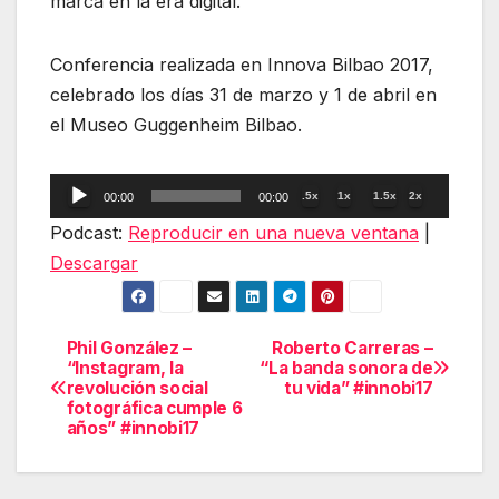
marca en la era digital.
Conferencia realizada en Innova Bilbao 2017,
celebrado los días 31 de marzo y 1 de abril en
el Museo Guggenheim Bilbao.
Reproductor
.5x
1x
1.5x
2x
00:00
00:00
de
Podcast:
Reproducir en una nueva ventana
|
audio
Descargar
Phil González –
Roberto Carreras –
Navegación
“Instagram, la
“La banda sonora de
revolución social
tu vida” #innobi17
de
fotográfica cumple 6
años” #innobi17
entradas