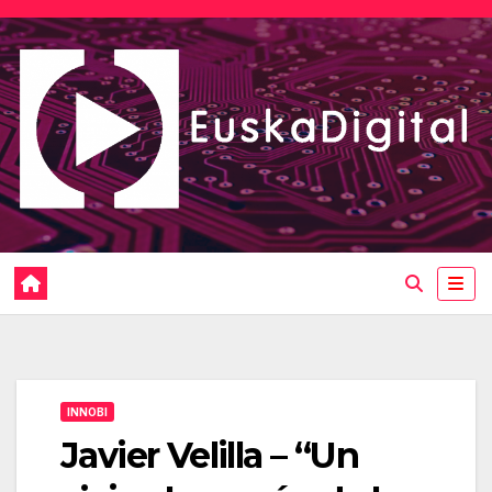
Saltar
al
contenido
INNOBI
Javier Velilla – “Un