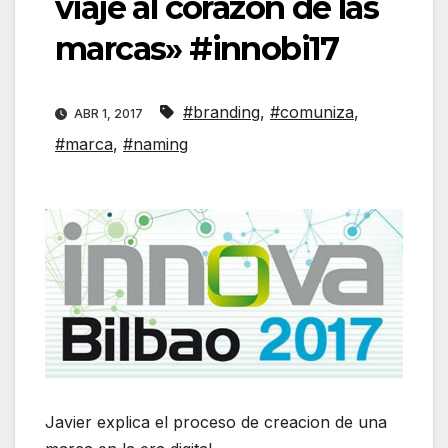
viaje al corazón de las
marcas» #innobi17
#branding
,
#comuniza
,
ABR 1, 2017
#marca
,
#naming
Javier explica el proceso de creacion de una