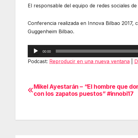
El responsable del equipo de redes sociales de
Conferencia realizada en Innova Bilbao 2017, c
Guggenheim Bilbao.
Reproductor
00:00
de
Podcast:
Reproducir en una nueva ventana
|
D
audio
Mikel Ayestarán – “El hombre que do
Navegación
con los zapatos puestos” #innobi17
de
entradas