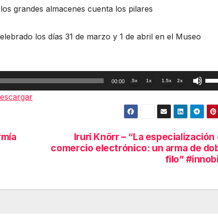
 los grandes almacenes cuenta los pilares
elebrado los días 31 de marzo y 1 de abril en el Museo
Util
.5x
1x
1.5x
2x
00:00
las
escargar
tec
de
fle
rmía
Iruri Knörr – “La especialización
arr
comercio electrónico: un arma de do
par
filo” #innob
aum
o
dis
el