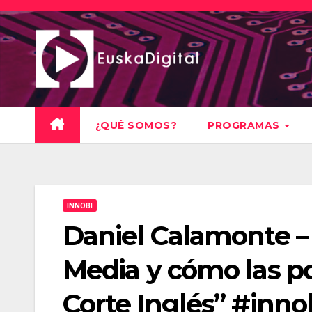
Saltar
al
contenido
¿QUÉ SOMOS?
PROGRAMAS
INNOBI
Daniel Calamonte –
Media y cómo las p
Corte Inglés” #inno