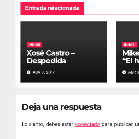
Entrada relacionada
INNOBI
INNOBI
Xosé Castro –
Mike
Despedida
“El 
dorm
ABR 3, 2017
ABR 3
zapa
#inn
Deja una respuesta
Lo siento, debes estar
conectado
para publicar u