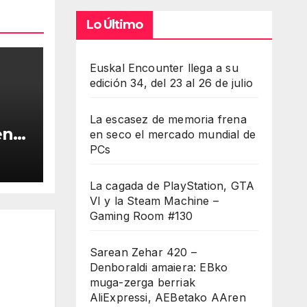
umen.
Lo Último
Euskal Encounter llega a su
edición 34, del 23 al 26 de julio
La escasez de memoria frena
en
en seco el mercado mundial de
PCs
lo”
La cagada de PlayStation, GTA
VI y la Steam Machine –
Gaming Room #130
Sarean Zehar 420 –
Denboraldi amaiera: EBko
muga-zerga berriak
AliExpressi, AEBetako AAren