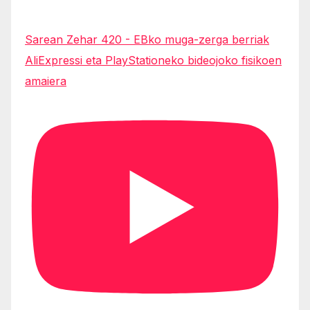
Sarean Zehar 420 - EBko muga-zerga berriak
AliExpressi eta PlayStationeko bideojoko fisikoen
amaiera