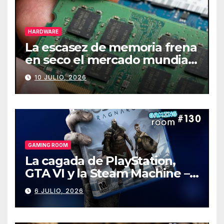
HARDWARE
La escasez de memoria frena
en seco el mercado mundial
de PCs
10 JULIO, 2026
GAMING ROOM
La cagada de PlayStation,
GTA VI y la Steam Machine –
Gaming Room #130
6 JULIO, 2026