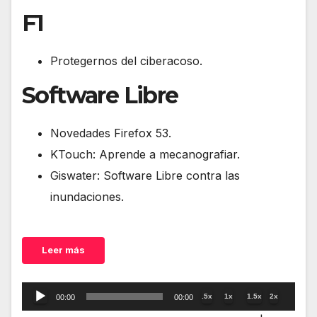
F1
Protegernos del ciberacoso.
Software Libre
Novedades Firefox 53.
KTouch: Aprende a mecanografiar.
Giswater: Software Libre contra las
inundaciones.
Leer más
Reproductor
.5x
1x
1.5x
2x
00:00
00:00
de