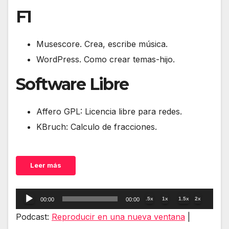
F1
Musescore. Crea, escribe música.
WordPress. Como crear temas-hijo.
Software Libre
Affero GPL: Licencia libre para redes.
KBruch: Calculo de fracciones.
Leer más
Reproductor
.5x
1x
1.5x
2x
00:00
00:00
de
Podcast:
Reproducir en una nueva ventana
|
audio