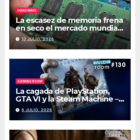
HARDWARE
La escasez de memoria frena
en seco el mercado mundial
de PCs
10 JULIO, 2026
GAMING ROOM
La cagada de PlayStation,
GTA VI y la Steam Machine –
Gaming Room #130
6 JULIO, 2026