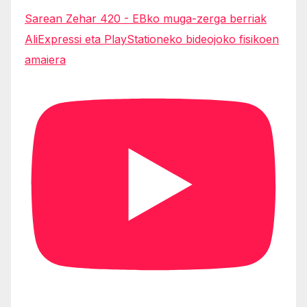
Sarean Zehar 420 - EBko muga-zerga berriak
AliExpressi eta PlayStationeko bideojoko fisikoen
amaiera