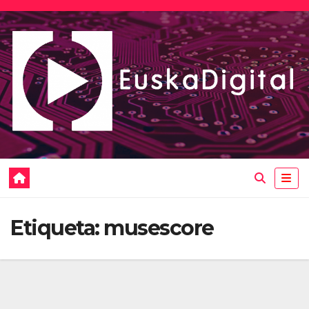
Saltar
al
contenido
Etiqueta:
musescore