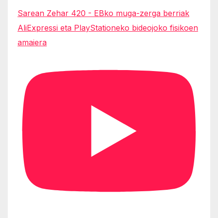
Sarean Zehar 420 - EBko muga-zerga berriak
AliExpressi eta PlayStationeko bideojoko fisikoen
amaiera