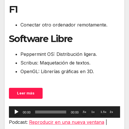
F1
Conectar otro ordenador remotamente.
Software Libre
Peppermint OS: Distribución ligera.
Scribus: Maquetación de textos.
OpenGL: Librerías gráficas en 3D.
Leer más
Reproductor
.5x
1x
1.5x
2x
00:00
00:00
de
Podcast:
Reproducir en una nueva ventana
|
audio