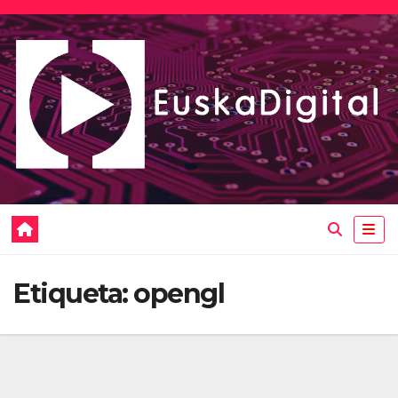
Saltar
al
contenido
Etiqueta:
opengl