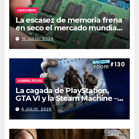
HARDWARE
La escasez de memoria frena
en seco el mercado mundial
de PCs
10 JULIO, 2026
GAMING ROOM
La cagada de PlayStation,
GTA VI y la Steam Machine –
Gaming Room #130
6 JULIO, 2026