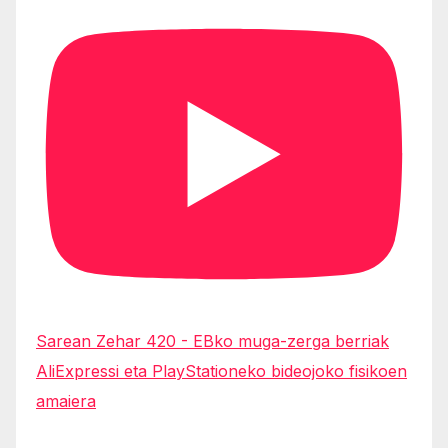
Sarean Zehar 420 - EBko muga-zerga berriak
AliExpressi eta PlayStationeko bideojoko fisikoen
amaiera