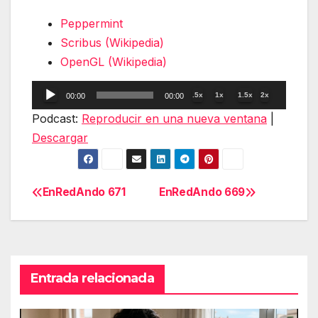
Peppermint
Scribus (Wikipedia)
OpenGL (Wikipedia)
Reproductor
.5x
1x
1.5x
2x
00:00
00:00
de
Podcast:
Reproducir en una nueva ventana
|
audio
Descargar
EnRedAndo 671
EnRedAndo 669
Navegación
de
entradas
Entrada relacionada