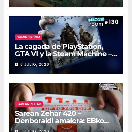
GAMING ROOM
La cagada de PlayStation,
GTA VI y la Steam Machine –
Gaming Room #130
6 JULIO, 2026
SAREAN ZEHAR
Sarean Zehar 420 –
Denboraldi amaiera: EBko
muga-zerga berriak
5 JULIO, 2026