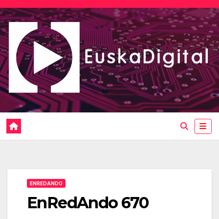
Saltar
al
contenido
ENREDANDO
EnRedAndo 670