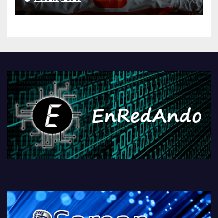
AliExpressi, AEBetako AAren
kontrola, Googleri behin
betiko zigorra
Androidengatik eta
PlayStationeko bideojoko
fisikoen amaiera