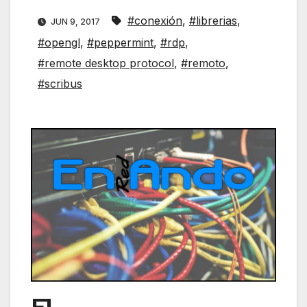
#conexión
,
#librerias
,
JUN 9, 2017
#opengl
,
#peppermint
,
#rdp
,
#remote desktop protocol
,
#remoto
,
#scribus
F1