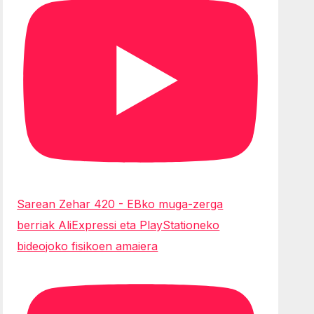
Sarean Zehar 420 - EBko muga-zerga
berriak AliExpressi eta PlayStationeko
bideojoko fisikoen amaiera