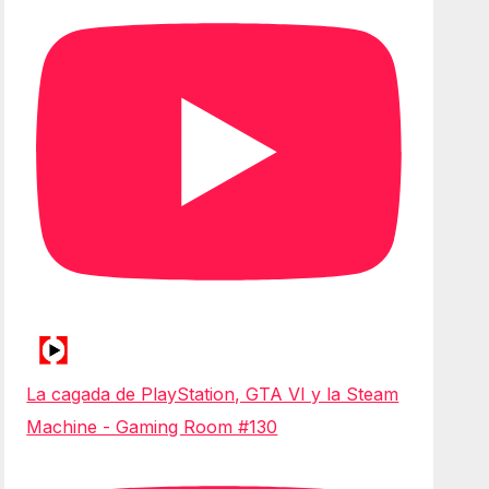
La cagada de PlayStation, GTA VI y la Steam
Machine - Gaming Room #130