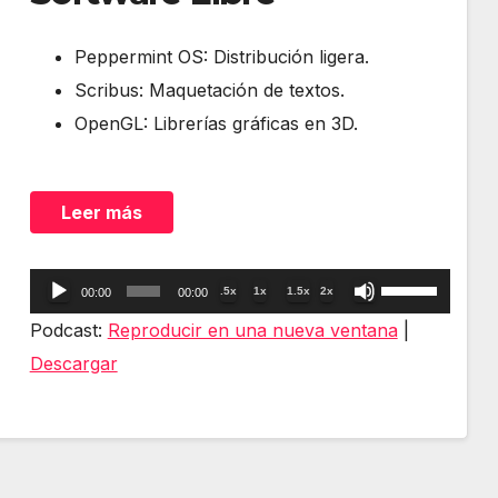
Peppermint OS: Distribución ligera.
Scribus: Maquetación de textos.
OpenGL: Librerías gráficas en 3D.
Leer más
Reproductor
Utiliza
.5x
1x
1.5x
2x
00:00
00:00
de
las
Podcast:
Reproducir en una nueva ventana
|
audio
teclas
Descargar
de
flecha
arriba/abajo
para