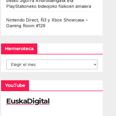
betiko zigorra Androidengatik eta
PlayStationeko bideojoko fisikoen amaiera
Nintendo Direct, Ñ3 y Xbox Showcase –
Gaming Room #129
Hemeroteca
Hemeroteca
YouTube
EuskaDigital