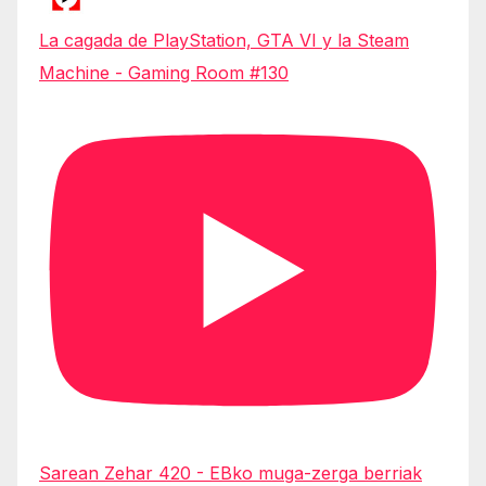
La cagada de PlayStation, GTA VI y la Steam
Machine - Gaming Room #130
Sarean Zehar 420 - EBko muga-zerga berriak