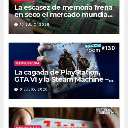
La escasez de memoria frena
en seco el mercado mundial
de PCs
10 JULIO, 2026
GAMING ROOM
La cagada de PlayStation,
GTA VI y la Steam Machine –
Gaming Room #130
6 JULIO, 2026
SAREAN ZEHAR