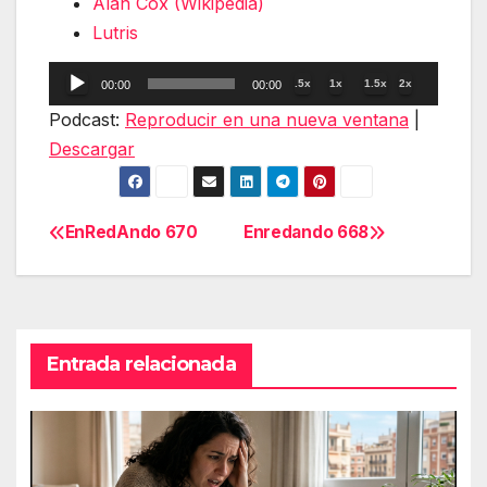
Alan Cox (Wikipedia)
Lutris
Reproductor
.5x
1x
1.5x
2x
00:00
00:00
de
Podcast:
Reproducir en una nueva ventana
|
audio
Descargar
EnRedAndo 670
Enredando 668
Navegación
de
entradas
Entrada relacionada