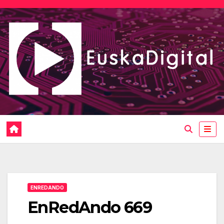
Saltar
al
contenido
ENREDANDO
EnRedAndo 669