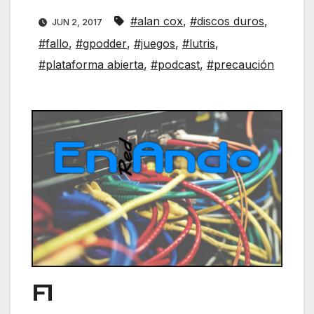
#alan cox
,
#discos duros
,
JUN 2, 2017
#fallo
,
#gpodder
,
#juegos
,
#lutris
,
#plataforma abierta
,
#podcast
,
#precaución
F1