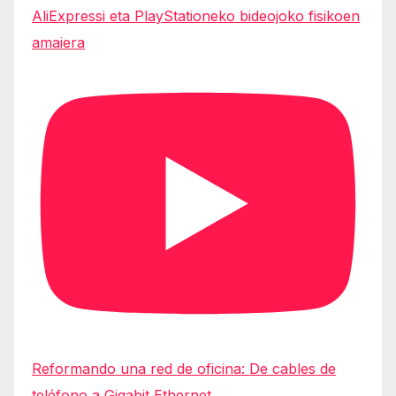
AliExpressi eta PlayStationeko bideojoko fisikoen
amaiera
Reformando una red de oficina: De cables de
teléfono a Gigabit Ethernet.