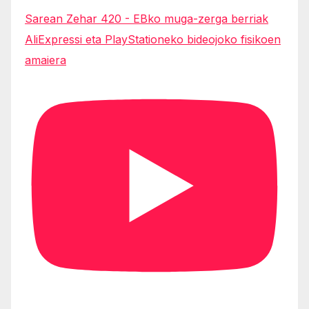
Sarean Zehar 420 - EBko muga-zerga berriak
AliExpressi eta PlayStationeko bideojoko fisikoen
amaiera