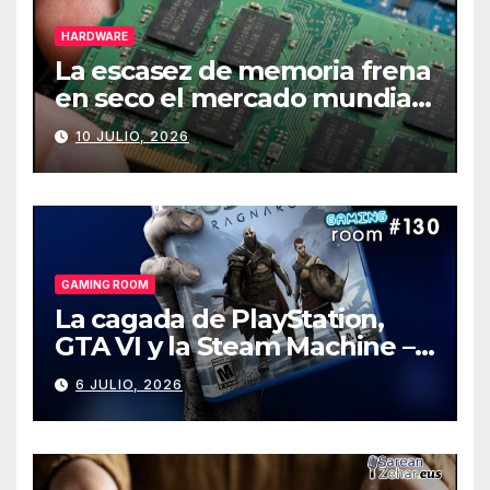
HARDWARE
La escasez de memoria frena
en seco el mercado mundial
de PCs
10 JULIO, 2026
GAMING ROOM
La cagada de PlayStation,
GTA VI y la Steam Machine –
Gaming Room #130
6 JULIO, 2026