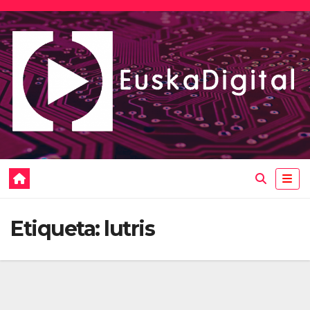
Saltar
al
contenido
Etiqueta:
lutris