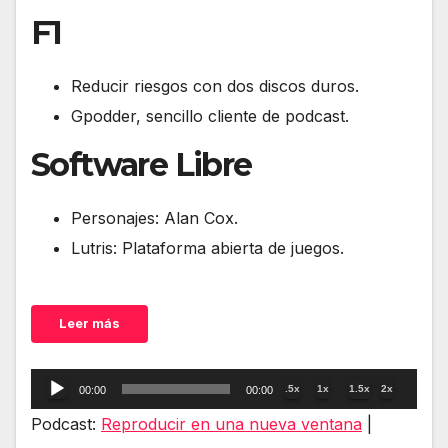
F1
Reducir riesgos con dos discos duros.
Gpodder, sencillo cliente de podcast.
Software Libre
Personajes: Alan Cox.
Lutris: Plataforma abierta de juegos.
Leer más
Reproductor
.5x
1x
1.5x
2x
00:00
00:00
de
Podcast:
Reproducir en una nueva ventana
|
audio