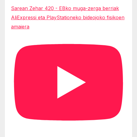
Sarean Zehar 420 - EBko muga-zerga berriak
AliExpressi eta PlayStationeko bideojoko fisikoen
amaiera