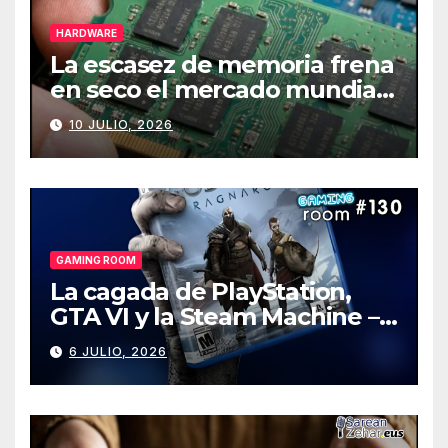
HARDWARE
La escasez de memoria frena
en seco el mercado mundial
de PCs
10 JULIO, 2026
GAMING ROOM
La cagada de PlayStation,
GTA VI y la Steam Machine –
Gaming Room #130
6 JULIO, 2026