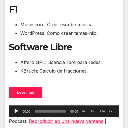
F1
Musescore. Crea, escribe música.
WordPress. Como crear temas-hijo.
Software Libre
Affero GPL: Licencia libre para redes.
KBruch: Calculo de fracciones.
Leer más
Reproductor
.5x
1x
1.5x
2x
00:00
00:00
de
Podcast:
Reproducir en una nueva ventana
|
audio