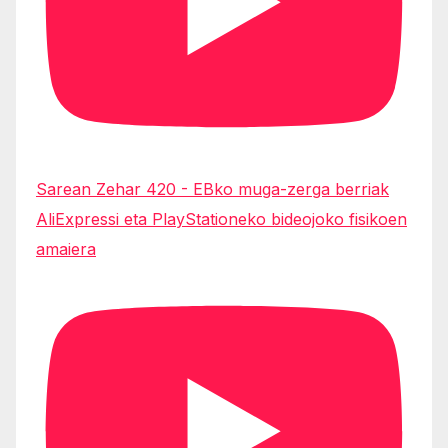
Sarean Zehar 420 - EBko muga-zerga berriak
AliExpressi eta PlayStationeko bideojoko fisikoen
amaiera