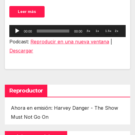
Leer más
Reproductor
.5x
1x
1.5x
2x
00:00
00:00
de
Podcast:
Reproducir en una nueva ventana
|
audio
Descargar
Reproductor
Ahora en emisión: Harvey Danger - The Show
Must Not Go On