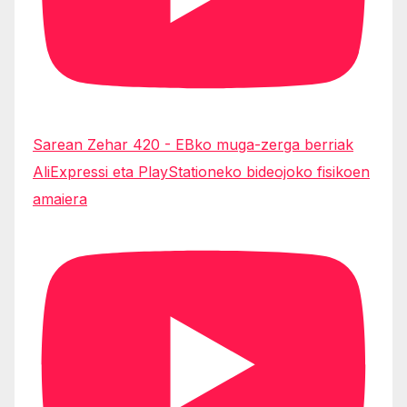
Sarean Zehar 420 - EBko muga-zerga berriak
AliExpressi eta PlayStationeko bideojoko fisikoen
amaiera