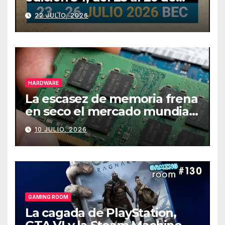
julio
22 JULIO, 2026
HARDWARE
La escasez de memoria frena
en seco el mercado mundial
de PCs
10 JULIO, 2026
GAMING ROOM
La cagada de PlayStation,