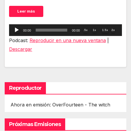
Leer más
Reproductor
.5x
1x
1.5x
2x
00:00
00:00
de
Podcast:
Reproducir en una nueva ventana
|
audio
Descargar
Reproductor
Ahora en emisión: OverFourteen - The witch
Próximas Emisiones