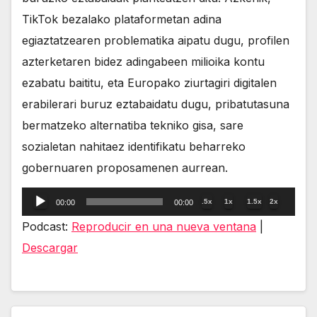
TikTok bezalako plataformetan adina
egiaztatzearen problematika aipatu dugu, profilen
azterketaren bidez adingabeen milioika kontu
ezabatu baititu, eta Europako ziurtagiri digitalen
erabilerari buruz eztabaidatu dugu, pribatutasuna
bermatzeko alternatiba tekniko gisa, sare
sozialetan nahitaez identifikatu beharreko
gobernuaren proposamenen aurrean.
Reproductor
.5x
1x
1.5x
2x
00:00
00:00
de
Podcast:
Reproducir en una nueva ventana
|
audio
Descargar