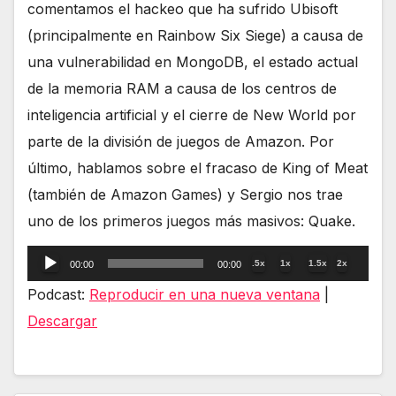
comentamos el hackeo que ha sufrido Ubisoft
(principalmente en Rainbow Six Siege) a causa de
una vulnerabilidad en MongoDB, el estado actual
de la memoria RAM a causa de los centros de
inteligencia artificial y el cierre de New World por
parte de la división de juegos de Amazon. Por
último, hablamos sobre el fracaso de King of Meat
(también de Amazon Games) y Sergio nos trae
uno de los primeros juegos más masivos: Quake.
Reproductor
.5x
1x
1.5x
2x
00:00
00:00
de
Podcast:
Reproducir en una nueva ventana
|
audio
Descargar