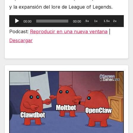
y la expansión del lore de League of Legends.
Reproductor
.5x
1x
1.5x
2x
00:00
00:00
de
Podcast:
Reproducir en una nueva ventana
|
audio
Descargar