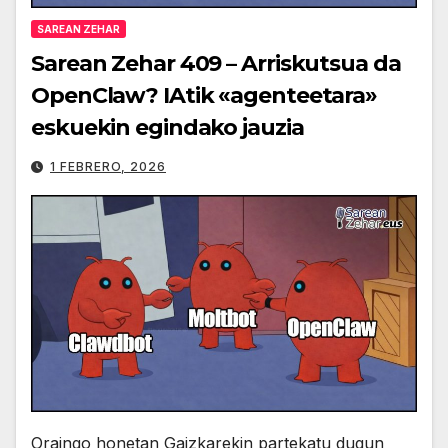
SAREAN ZEHAR
Sarean Zehar 409 – Arriskutsua da
OpenClaw? IAtik «agenteetara»
eskuekin egindako jauzia
1 FEBRERO, 2026
Oraingo honetan Gaizkarekin partekatu dugun