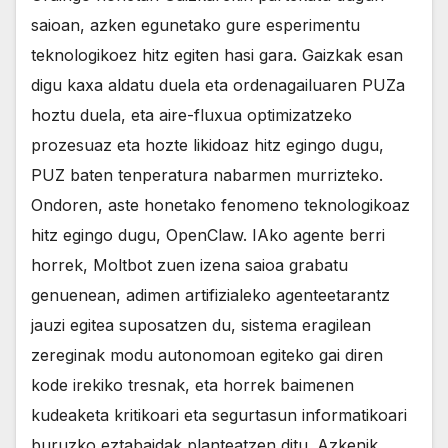
saioan, azken egunetako gure esperimentu
teknologikoez hitz egiten hasi gara. Gaizkak esan
digu kaxa aldatu duela eta ordenagailuaren PUZa
hoztu duela, eta aire-fluxua optimizatzeko
prozesuaz eta hozte likidoaz hitz egingo dugu,
PUZ baten tenperatura nabarmen murrizteko.
Ondoren, aste honetako fenomeno teknologikoaz
hitz egingo dugu, OpenClaw. IAko agente berri
horrek, Moltbot zuen izena saioa grabatu
genuenean, adimen artifizialeko agenteetarantz
jauzi egitea suposatzen du, sistema eragilean
zereginak modu autonomoan egiteko gai diren
kode irekiko tresnak, eta horrek baimenen
kudeaketa kritikoari eta segurtasun informatikoari
buruzko eztabaidak planteatzen ditu. Azkenik,