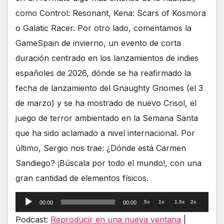
como Control: Resonant, Kena: Scars of Kosmora
o Galatic Racer. Por otro lado, comentamos la
GameSpain de invierno, un evento de corta
duración centrado en los lanzamientos de indies
españoles de 2026, dónde se ha reafirmado la
fecha de lanzamiento del Gnaughty Gnomes (el 3
de marzo) y se ha mostrado de nuevo Crisol, el
juego de terror ambientado en la Semana Santa
que ha sido aclamado a nivel internacional. Por
último, Sergio nos trae: ¿Dónde está Carmen
Sandiego? ¡Búscala por todo el mundo!, con una
gran cantidad de elementos físicos.
Reproductor
.5x
1x
1.5x
2x
00:00
00:00
de
Podcast:
Reproducir en una nueva ventana
|