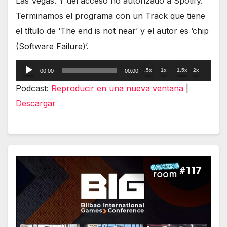
Las Vegas. Y del acceso no autorizado a Spotify.
Terminamos el programa con un Track que tiene
el título de ‘The end is not near’ y el autor es ‘chip
(Software Failure)’.
Reproductor
.5x
1x
1.5x
2x
00:00
00:00
de
Podcast:
Reproducir en una nueva ventana
|
audio
Descargar