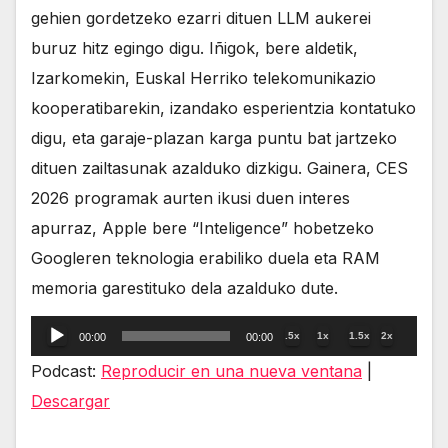
gehien gordetzeko ezarri dituen LLM aukerei
buruz hitz egingo digu. Iñigok, bere aldetik,
Izarkomekin, Euskal Herriko telekomunikazio
kooperatibarekin, izandako esperientzia kontatuko
digu, eta garaje-plazan karga puntu bat jartzeko
dituen zailtasunak azalduko dizkigu. Gainera, CES
2026 programak aurten ikusi duen interes
apurraz, Apple bere “Inteligence” hobetzeko
Googleren teknologia erabiliko duela eta RAM
memoria garestituko dela azalduko dute.
Reproductor
.5x
1x
1.5x
2x
00:00
00:00
de
Podcast:
Reproducir en una nueva ventana
|
audio
Descargar