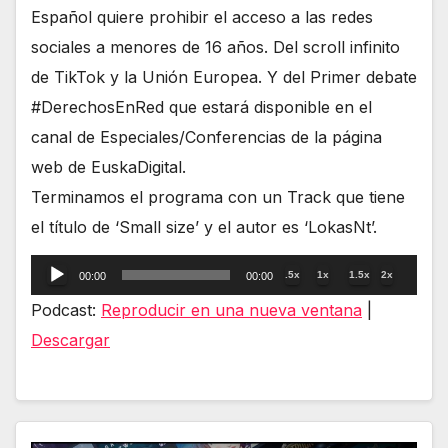
Español quiere prohibir el acceso a las redes
sociales a menores de 16 años. Del scroll infinito
de TikTok y la Unión Europea. Y del Primer debate
#DerechosEnRed que estará disponible en el
canal de Especiales/Conferencias de la página
web de EuskaDigital.
Terminamos el programa con un Track que tiene
el título de ‘Small size’ y el autor es ‘LokasNt’.
Reproductor
.5x
1x
1.5x
2x
00:00
00:00
de
Podcast:
Reproducir en una nueva ventana
|
audio
Descargar