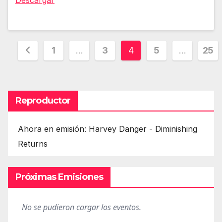
Descargar
Paginación
1
…
3
4
5
…
25
de
entradas
Reproductor
Ahora en emisión: Harvey Danger - Diminishing
Returns
Próximas Emisiones