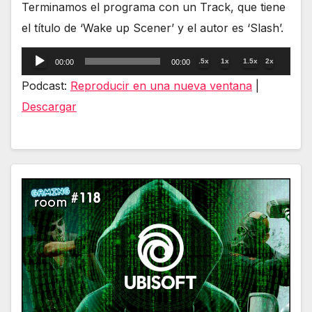
Terminamos el programa con un Track, que tiene
el título de ‘Wake up Scener’ y el autor es ‘Slash’.
Reproductor
.5x
1x
1.5x
2x
00:00
00:00
de
Podcast:
Reproducir en una nueva ventana
|
audio
Descargar