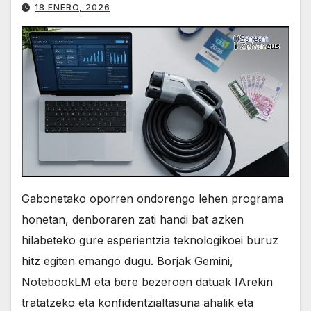
odisea eta CES 2026 deskafeinatua
18 ENERO, 2026
Gabonetako oporren ondorengo lehen programa
honetan, denboraren zati handi bat azken
hilabeteko gure esperientzia teknologikoei buruz
hitz egiten emango dugu. Borjak Gemini,
NotebookLM eta bere bezeroen datuak IArekin
tratatzeko eta konfidentzialtasuna ahalik eta