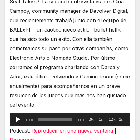
Seat Taken?. La segunda entrevista es con Gina
Campoy, community manager de Devolver Digital,
que recientemente trabajó junto con el equipo de
BALLxPIT, un caótico juego estilo «bullet hell»,
que ha sido todo un éxito. Con ella también
comentamos su paso por otras compañías, como
Electronic Arts o Nomada Studio. Por último,
cerramos el programa charlando con Darca y
Aitor, este último volviendo a Gaming Room (como
anualmente) para acompañarnos en un breve
resumen de los juegos que más nos han gustado
del evento.
Reproductor
.5x
1x
1.5x
2x
00:00
00:00
de
Podcast:
Reproducir en una nueva ventana
|
audio