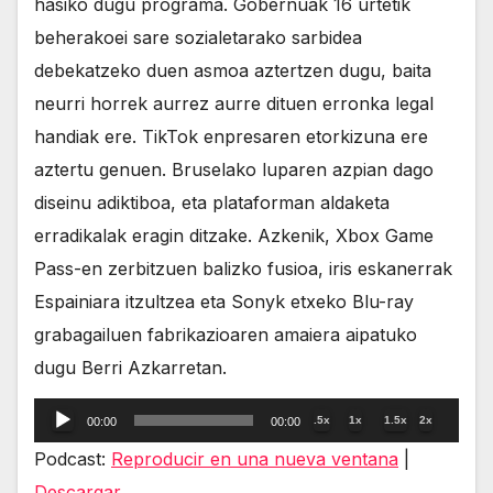
hasiko dugu programa. Gobernuak 16 urtetik
beherakoei sare sozialetarako sarbidea
debekatzeko duen asmoa aztertzen dugu, baita
neurri horrek aurrez aurre dituen erronka legal
handiak ere. TikTok enpresaren etorkizuna ere
aztertu genuen. Bruselako luparen azpian dago
diseinu adiktiboa, eta plataforman aldaketa
erradikalak eragin ditzake. Azkenik, Xbox Game
Pass-en zerbitzuen balizko fusioa, iris eskanerrak
Espainiara itzultzea eta Sonyk etxeko Blu-ray
grabagailuen fabrikazioaren amaiera aipatuko
dugu Berri Azkarretan.
Reproductor
.5x
1x
1.5x
2x
00:00
00:00
de
Podcast:
Reproducir en una nueva ventana
|
audio
Descargar