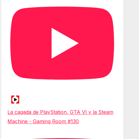
La cagada de PlayStation, GTA VI y la Steam
Machine - Gaming Room #130