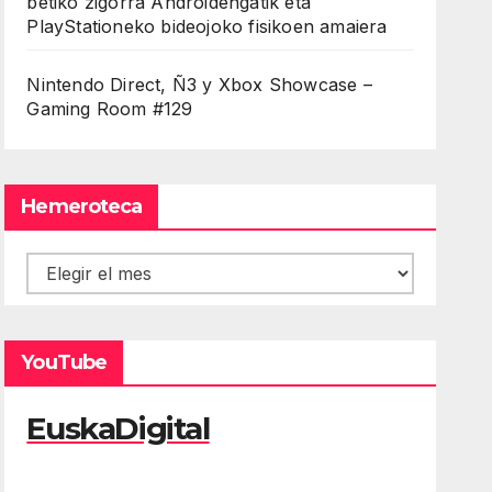
betiko zigorra Androidengatik eta
PlayStationeko bideojoko fisikoen amaiera
Nintendo Direct, Ñ3 y Xbox Showcase –
Gaming Room #129
Hemeroteca
Hemeroteca
YouTube
EuskaDigital