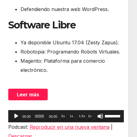
Defendiendo nuestra web WordPress.
Software Libre
Ya disponible Ubuntu 17.04 (Zesty Zapus).
Robotopia: Programando Robots Virtuales.
Magento: Plataforma para comercio
electrónico.
Leer más
Reproductor
Utiliza
.5x
1x
1.5x
2x
00:00
00:00
de
las
Podcast:
Reproducir en una nueva ventana
|
audio
teclas
Descargar