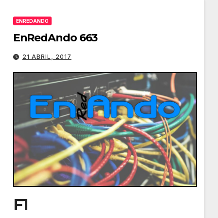
para
ENREDANDO
aumentar
EnRedAndo 663
o
disminuir
21 ABRIL, 2017
el
volumen.
F1