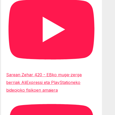
Sarean Zehar 420 - EBko muga-zerga
berriak AliExpressi eta PlayStationeko
bideojoko fisikoen amaiera