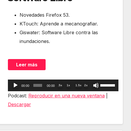
Novedades Firefox 53.
KTouch: Aprende a mecanografiar.
Giswater: Software Libre contra las
inundaciones.
Leer más
Reproductor
Utiliza
.5x
1x
1.5x
2x
00:00
00:00
de
las
Podcast:
Reproducir en una nueva ventana
|
audio
teclas
Descargar
de
flecha
arriba/abajo