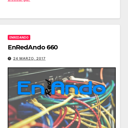
de
flecha
arriba/abajo
para
ENREDANDO
aumentar
EnRedAndo 660
o
disminuir
24 MARZO, 2017
el
volumen.