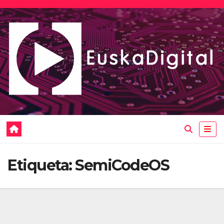
Saltar
al
contenido
Etiqueta:
SemiCodeOS