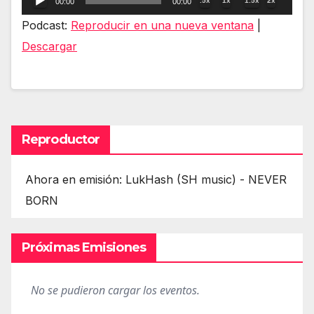
.5x
1x
1.5x
2x
00:00
00:00
de
Podcast:
Reproducir en una nueva ventana
|
audio
Descargar
Reproductor
Ahora en emisión: LukHash (SH music) - NEVER
BORN
Próximas Emisiones