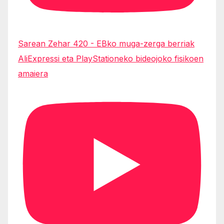
Sarean Zehar 420 - EBko muga-zerga berriak
AliExpressi eta PlayStationeko bideojoko fisikoen
amaiera