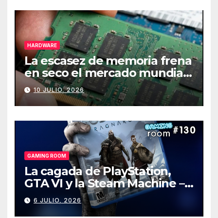
HARDWARE
La escasez de memoria frena
en seco el mercado mundial
de PCs
10 JULIO, 2026
GAMING ROOM
La cagada de PlayStation,
GTA VI y la Steam Machine –
Gaming Room #130
6 JULIO, 2026